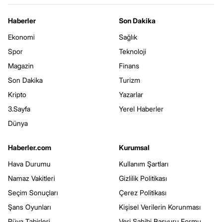
Haberler
Son Dakika
Ekonomi
Sağlık
Spor
Teknoloji
Magazin
Finans
Son Dakika
Turizm
Kripto
Yazarlar
3.Sayfa
Yerel Haberler
Dünya
Haberler.com
Kurumsal
Hava Durumu
Kullanım Şartları
Namaz Vakitleri
Gizlilik Politikası
Seçim Sonuçları
Çerez Politikası
Şans Oyunları
Kişisel Verilerin Korunması
Rüya Tabirleri
Veri Sahibi Başvuru Formu