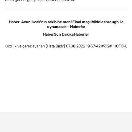
Haber: Acun Ilıcalı'nın rakibine men! Final maçı Middlesbrough ile
oynanacak - Haberler
Haber
Son Dakika
Haberler
Gizlilik ve çerez ayarları
[Hata Bildir]
07.08.2026 19:57:42 #7.12# .HCFOK.