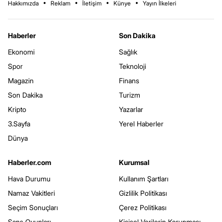
Hakkımızda
Reklam
İletişim
Künye
Yayın İlkeleri
Haberler
Son Dakika
Ekonomi
Sağlık
Spor
Teknoloji
Magazin
Finans
Son Dakika
Turizm
Kripto
Yazarlar
3.Sayfa
Yerel Haberler
Dünya
Haberler.com
Kurumsal
Hava Durumu
Kullanım Şartları
Namaz Vakitleri
Gizlilik Politikası
Seçim Sonuçları
Çerez Politikası
Şans Oyunları
Kişisel Verilerin Korunması