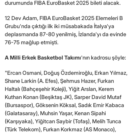
durumunda FIBA EuroBasket 2025 bileti alacak.
12 Dev Adam, FIBA EuroBasket 2025 Elemeleri B
Grubu'nda çıktığı ilk iki müsabakada İtalya'ya
deplasmanda 87-80 yenilmiş, İzlanda'yı da evinde
76-75 mağlup etmişti.
A Milli Erkek Basketbol Takımı
'nın kadrosu şöyle:
"Ercan Osmani, Doğuş Özdemiroğlu, Erkan Yılmaz,
Shane Larkin (A. Efes), Şehmus Hazer, Furkan
Haltalı (Bahçeşehir Koleji), Yiğit Arslan, Kerem
Kuthan Konan (Beşiktaş JK), Sarper David Mutaf
(Bursaspor), Göksenin Köksal, Sadık Emir Kabaca
(Galatasaray), Muhsin Yaşar, Kenan Sipahi
(Karşıyaka), Yiğitcan Saybir (Tofaş), Melih Tunca
(Türk Telekom), Furkan Korkmaz (AS Monaco),