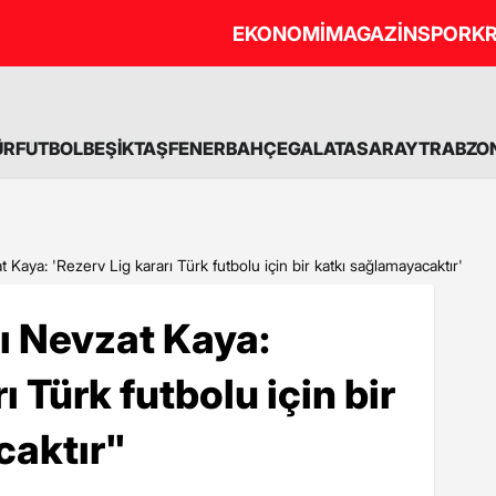
EKONOMİ
MAGAZİN
SPOR
KR
ÜR
FUTBOL
BEŞİKTAŞ
FENERBAHÇE
GALATASARAY
TRABZO
aya: 'Rezerv Lig kararı Türk futbolu için bir katkı sağlamayacaktır'
 Nevzat Kaya:
ı Türk futbolu için bir
caktır"