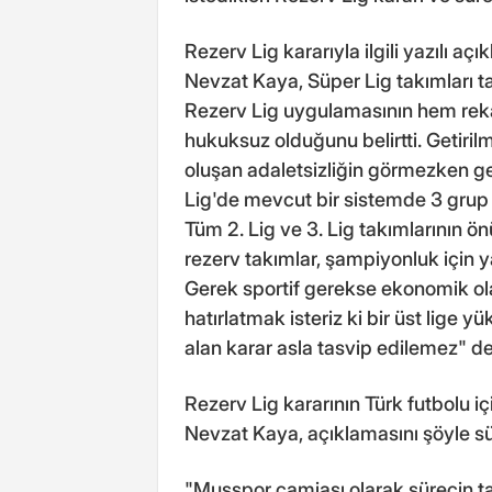
Rezerv Lig kararıyla ilgili yazılı
Nevzat Kaya, Süper Lig takımları t
Rezerv Lig uygulamasının hem reka
hukuksuz olduğunu belirtti. Getiril
oluşan adaletsizliğin görmezken 
Lig'de mevcut bir sistemde 3 grup
Tüm 2. Lig ve 3. Lig takımlarının ö
rezerv takımlar, şampiyonluk için ya
Gerek sportif gerekse ekonomik ola
hatırlatmak isteriz ki bir üst lige
alan karar asla tasvip edilemez" de
Rezerv Lig kararının Türk futbolu i
Nevzat Kaya, açıklamasını şöyle s
"Muşspor camiası olarak sürecin ta