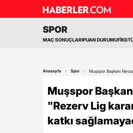
SPOR
MAÇ SONUÇLARI
PUAN DURUMU
FİKST
Anasayfa
Spor
Muşspor Başkanı Nevzat K
Muşspor Başkanı
"Rezerv Lig karar
katkı sağlamaya