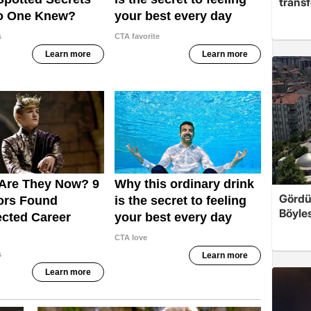
trans
Gördü
Böyles