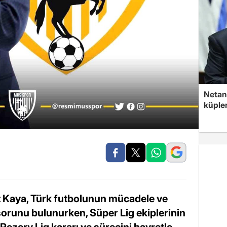
Netan
küple
 Kaya, Türk futbolunun mücadele ve
sorunu bulunurken, Süper Lig ekiplerinin
 Rezerv Lig kararı ve sürecini hayretle