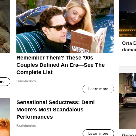
Orta D
damar
Gece y