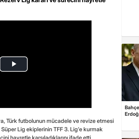
Bahçel
Erdoğ
, Türk futbolunun mücadele ve revize etmesi
Süper Lig ekiplerinin TFF 3. Lig'e kurmak
ini hayretle karşıladıklarını ifade etti.