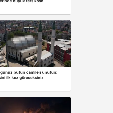
ferinde büyük ters köşe
ğünüz bütün camileri unutun:
ini ilk kez göreceksiniz