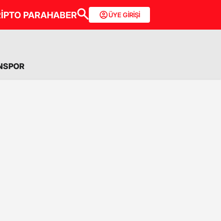
İPTO PARA
HABER
ÜYE GİRİŞİ
NSPOR