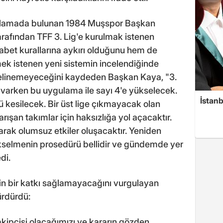
 açıklamada bulunan 1984 Muşspor Başkan
arafından TFF 3. Lig'e kurulmak istenen
bet kurallarına aykırı olduğunu hem de
mek istenen yeni sistemin incelendiğinde
gelinemeyeceğini kaydeden Başkan Kaya, "3.
 varken bu uygulama ile sayı 4'e yükselecek.
İstanb
nü kesilecek. Bir üst lige çıkmayacak olan
rışan takımlar için haksızlığa yol açacaktır.
rak olumsuz etkiler oluşacaktır. Yeniden
 yükselmenin prosedürü bellidir ve gündemde yer
di.
çin bir katkı sağlamayacağını vurgulayan
ürdürdü:
kipçisi olacağımızı ve kararın gözden