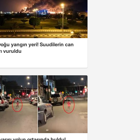
oğu yangın yeri! Suudilerin can
ı vuruldu
arısı yolun ortasında buldu!