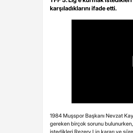
karşıladıklarını ifade etti.
1984 Muşspor Başkanı Nevzat Kaya
gereken birçok sorunu bulunurken, 
istedikleri Rezerv Lig kararı ve sürec