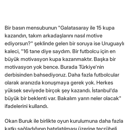
Bir basın mensubunun "Galatasaray ile 15 kupa
kazandın, takım arkadaşlarını nasıl motive
ediyorsun?" şeklinde gelen bir soruya ise Uruguaylı
kaleci, "16 tane diye saydım. Bir futbolcu için en
büyük motivasyon kupa kazanmaktır. Başka bir
motivasyon yok bence. Burada Türkiye'nin
derbisinden bahsediyoruz. Daha fazla futbolcular
olarak aranızda konuşmaya gerek yok. Herkes
yüksek seviyede birçok şey kazandı. İstanbul'da
büyük bir beklenti var. Bakalım yarın neler olacak"
ifadelerini kullandı.
Okan Buruk ile birlikte oyun kurulumuna daha fazla
katkı sağladığının hatırlatılması üzerine tecrübeli