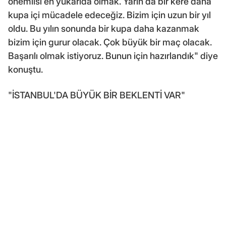
önemlisi en yukarıda olmak. Yarın da bir kere daha
kupa içi mücadele edeceğiz. Bizim için uzun bir yıl
oldu. Bu yılın sonunda bir kupa daha kazanmak
bizim için gurur olacak. Çok büyük bir maç olacak.
Başarılı olmak istiyoruz. Bunun için hazırlandık" diye
konuştu.
"İSTANBUL'DA BÜYÜK BİR BEKLENTİ VAR"