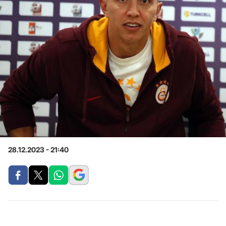
28.12.2023 - 21:40