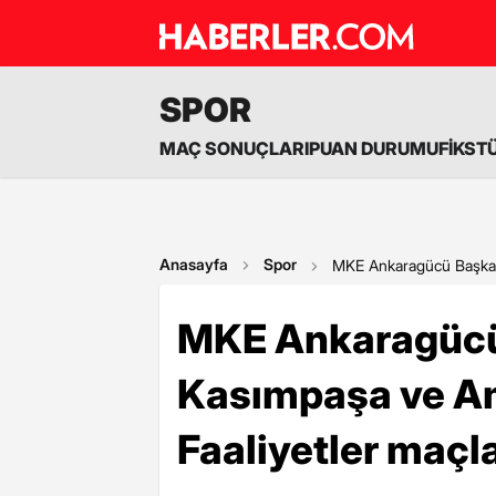
SPOR
MAÇ SONUÇLARI
PUAN DURUMU
FİKST
Anasayfa
Spor
MKE Ankaragücü Başkanı
MKE Ankaragücü
Kasımpaşa ve Am
Faaliyetler maçl