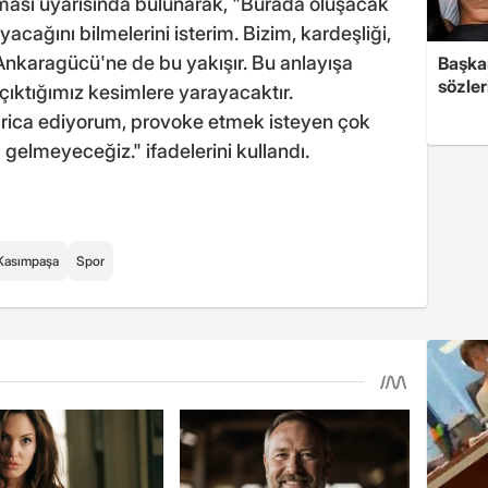
ması uyarısında bulunarak, "Burada oluşacak
acağını bilmelerini isterim. Bizim, kardeşliği,
 Ankaragücü'ne de bu yakışır. Bu anlayışa
Başkan
sözler
çıktığımız kesimlere yarayacaktır.
nı rica ediyorum, provoke etmek isteyen çok
a gelmeyeceğiz." ifadelerini kullandı.
Kasımpaşa
Spor