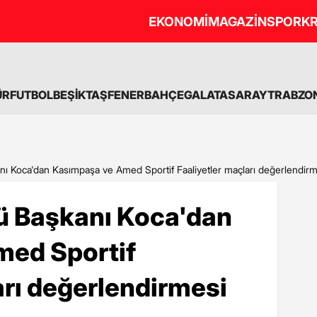
EKONOMİ
MAGAZİN
SPOR
KR
ÜR
FUTBOL
BEŞİKTAŞ
FENERBAHÇE
GALATASARAY
TRABZO
 Koca'dan Kasımpaşa ve Amed Sportif Faaliyetler maçları değerlendirm
 Başkanı Koca'dan
ed Sportif
arı değerlendirmesi