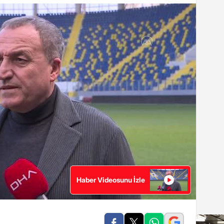
Haber Videosunu İzle