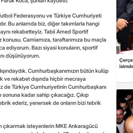
aruk Koca, şunları kaydetti:
 Futbol Federasyonu ve Türkiye Cumhuriyeti
dır. Bu anlamda biz, diğer takımlarla hangi
ynı rekabetteyiz. Tabii Amed Sportif
t söz konusu. Camiamıza, taraftarımıza bu maçla
rica ediyorum. Bazı siyasi konuların, sportif
ını düşünüyorum.
Çerçe
isimd
lışındaydık. Cumhurbaşkanımızın bütün kulüp
ik ve rekabet dışında hiçbir mecraya
. Biz de Türkiye Cumhuriyetinin Cumhurbaşkanı
e sonuna kadar sahip çıkacağız. Çıkıp
brik ederiz, yenersek de onların bizi tebrik
n çıkarmak isteyenlerin MKE Ankaragücü