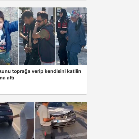
unu toprağa verip kendisini katilin
na attı