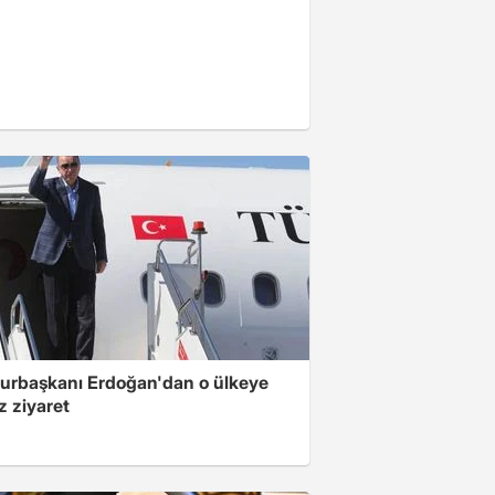
rbaşkanı Erdoğan'dan o ülkeye
z ziyaret