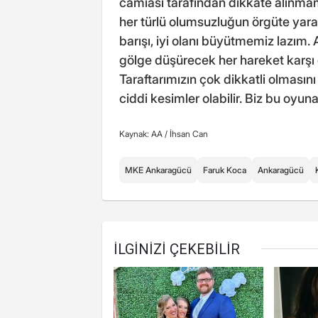
camiası tarafından dikkate alınma
her türlü olumsuzluğun örgüte yaray
barışı, iyi olanı büyütmemiz lazım.
gölge düşürecek her hareket karşı 
Taraftarımızın çok dikkatli olması
ciddi kesimler olabilir. Biz bu oyun
Kaynak: AA /
İhsan Can
MKE Ankaragücü
Faruk Koca
Ankaragücü