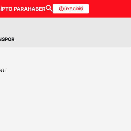
İPTO PARA
HABER
ÜYE GİRİŞİ
NSPOR
esi