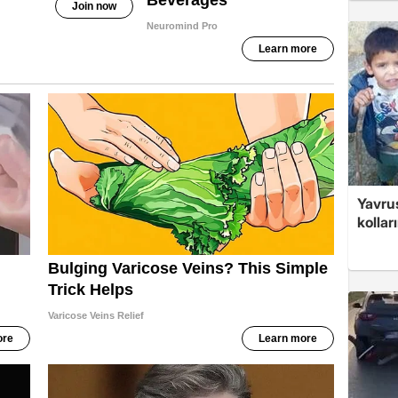
Yavrus
kolları