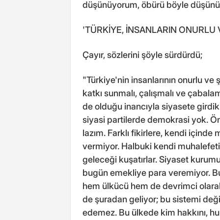
düşünüyorum, öbürü böyle düşünüy
'TÜRKİYE, İNSANLARIN ONURLU V
Çayır, sözlerini şöyle sürdürdü;
"Türkiye'nin insanlarının onurlu ve ş
katkı sunmalı, çalışmalı ve çabalam
de olduğu inancıyla siyasete girdi
siyasi partilerde demokrasi yok. Ö
lazım. Farklı fikirlere, kendi içinde
vermiyor. Halbuki kendi muhalefeti
geleceği kuşatırlar. Siyaset kurumu
bugün emekliye para veremiyor. Bu
hem ülkücü hem de devrimci olarak 
de şuradan geliyor; bu sistemi değ
edemez. Bu ülkede kim hakkını, h