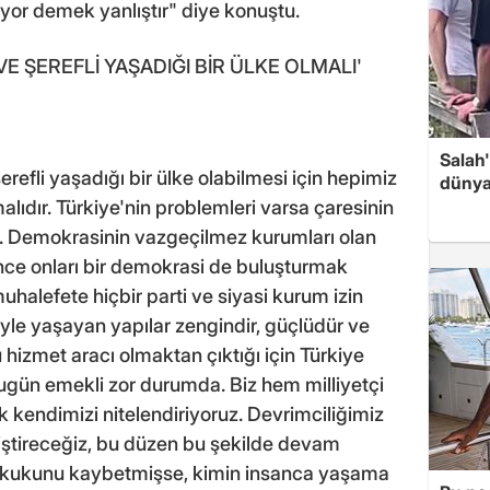
or demek yanlıştır" diye konuştu.
E ŞEREFLİ YAŞADIĞI BİR ÜLKE OLMALI'
Salah
erefli yaşadığı bir ülke olabilmesi için hepimiz
dünya
alıdır. Türkiye'nin problemleri varsa çaresinin
k. Demokrasinin vazgeçilmez kurumları olan
nce onları bir demokrasi de buluşturmak
 muhalefete hiçbir parti ve siyasi kurum izin
yle yaşayan yapılar zengindir, güçlüdür ve
 hizmet aracı olmaktan çıktığı için Türkiye
gün emekli zor durumda. Biz hem milliyetçi
kendimizi nitelendiriyoruz. Devrimciliğimiz
iştireceğiz, bu düzen bu şekilde devam
ukukunu kaybetmişse, kimin insanca yaşama