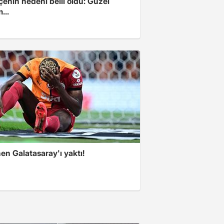
enin nedeni belli oldu: Güzel
...
en Galatasaray'ı yaktı!