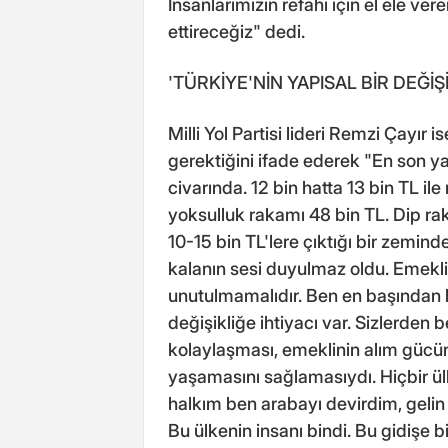
İnsanlarımızın refahı için el ele 
ettireceğiz" dedi.
'TÜRKİYE'NİN YAPISAL BİR DEĞİŞİ
Milli Yol Partisi lideri Remzi Çayır 
gerektiğini ifade ederek "En son ya
civarında. 12 bin hatta 13 bin TL il
yoksulluk rakamı 48 bin TL. Dip rak
10-15 bin TL'lere çıktığı bir zemin
kalanın sesi duyulmaz oldu. Emeklin
unutulmamalıdır. Ben en başından b
değişikliğe ihtiyacı var. Sizlerden
kolaylaşması, emeklinin alım gücü
yaşamasını sağlamasıydı. Hiçbir ül
halkım ben arabayı devirdim, geli
Bu ülkenin insanı bindi. Bu gidişe 