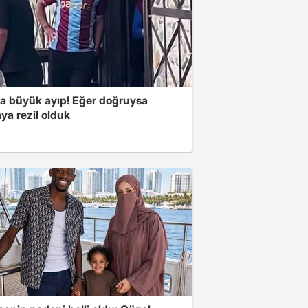
'a büyük ayıp! Eğer doğruysa
ya rezil olduk