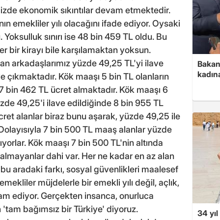
izde ekonomik sıkıntılar devam etmektedir.
 emekliler yılı olacağını ifade ediyor. Oysaki
 Yoksulluk sınırı ise 48 bin 459 TL oldu. Bu
r bir kirayı bile karşılamaktan yoksun.
an arkadaşlarımız yüzde 49,25 TL'yi ilave
Bakan 
kadın
e çıkmaktadır. Kök maaşı 5 bin TL olanların
 7 bin 462 TL ücret almaktadır. Kök maaşı 6
üzde 49,25'i ilave edildiğinde 8 bin 955 TL
ret alanlar biraz bunu aşarak, yüzde 49,25 ile
Dolayısıyla 7 bin 500 TL maaş alanlar yüzde
orlar. Kök maaşı 7 bin 500 TL'nin altında
almayanlar dahi var. Her ne kadar en az alan
 bu aradaki farkı, sosyal güvenlikleri maalesef
ekliler müjdelerle bir emekli yılı değil, açlık,
evam ediyor. Gerçekten insanca, onurluca
 'tam bağımsız bir Türkiye' diyoruz.
34 yıl