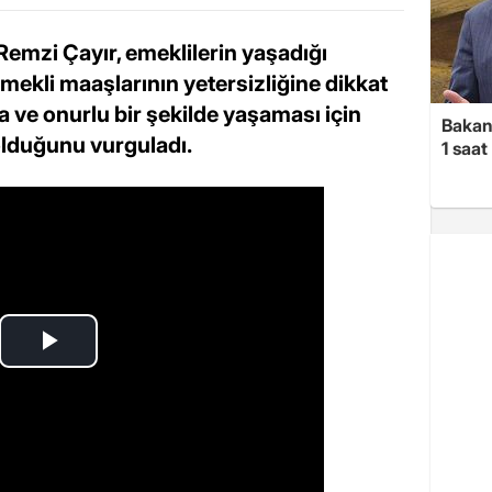
 Remzi Çayır, emeklilerin yaşadığı
emekli maaşlarının yetersizliğine dikkat
ca ve onurlu bir şekilde yaşaması için
Bakan 
 olduğunu vurguladı.
1 saa