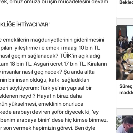
vererek, omuz omuza bu işin mücadelesini devam
Bekled
KLİĞE İHTİYACI VAR'
ise emeklilerin mağduriyetlerinin giderilmesini
pılan iyileştirme ile emekli maaşı 10 bin TL
e nasıl geçim sağlanacak? TÜİK'in açıkladığı
am 18 bin TL. Asgari ücret 17 bin TL. Kiraların
de insanlar nasıl geçinecek? Şu anda altta
in bir insan olduğu, katkı sağladıkları
Süreç 
eri söylüyorum; Türkiye'nin yapısal bir
madde
 beklenen neydi? Hayatın biraz daha
nün yükselmesi, emeklinin onurluca
kede arabayı deviren şoför diyecek ki, 'ey
n benim arabaya binin' dese hiç kimse binmez.
bir son vermek hepimizin görevi. Ben öyle