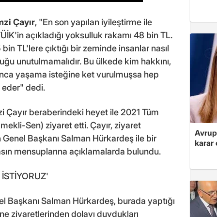
zi Çayır
, "En son yapılan iyileştirme ile
ÜİK'in açıkladığı yoksulluk rakamı 48 bin TL.
 bin TL'lere çıktığı bir zeminde insanlar nasıl
uğu unutulmamalıdır. Bu ülkede kim hakkını,
nca yaşama isteğine ket vurulmuşsa hep
 eder" dedi.
zi Çayır beraberindeki heyet ile 2021 Tüm
ekli-Sen) ziyaret etti. Çayır, ziyaret
Avrupa
enel Başkanı Salman Hürkardeş ile bir
karar 
basın mensuplarına açıklamalarda bulundu.
İSTİYORUZ'
el Başkanı Salman Hürkardeş, burada yaptığı
e ziyaretlerinden dolayı duydukları