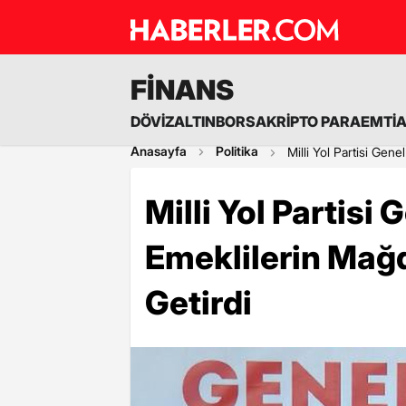
FİNANS
DÖVİZ
ALTIN
BORSA
KRİPTO PARA
EMTİ
Anasayfa
Politika
Milli Yol Partisi Gen
Milli Yol Partisi
Emeklilerin Mağ
Getirdi