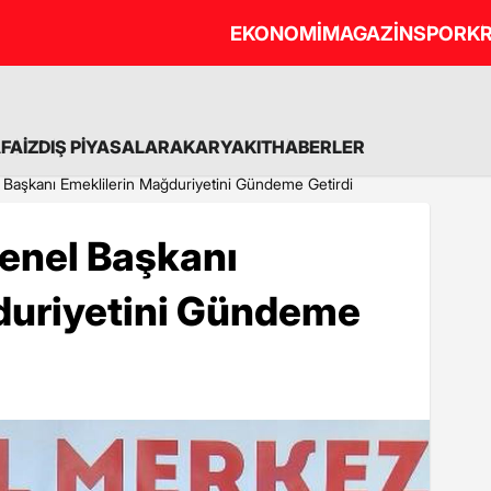
EKONOMİ
MAGAZİN
SPOR
KR
A
FAİZ
DIŞ PİYASALAR
AKARYAKIT
HABERLER
el Başkanı Emeklilerin Mağduriyetini Gündeme Getirdi
 Genel Başkanı
duriyetini Gündeme