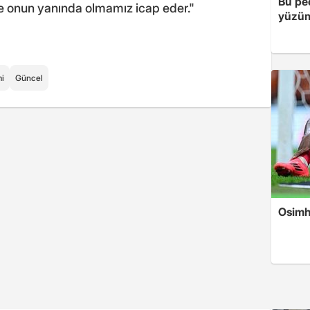
Bu peç
te onun yanında olmamız icap eder."
yüzüm
i
Güncel
Osimh