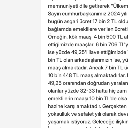
memnuniyeti dile getirerek "Ülkem
Sayın cumhurbaşkanımız 2024 yılının
bugün asgari ücret 17 bin 2 TL oldu.
bağlamda emeklilere verilen ücretle
Örneğin, kök maaşı 4 bin 500 TL al
ettiğimizde maaşları 6 bin 706 TL'y
ise yüzde 49,25'i ilave ettiğimizde
bin TL olan arkadaşlarımızın ise, y
maaş almaktadır. Ancak 7 bin TL üc
10 bin 448 TL maaş almaktadırlar. 
49,25 oranından doğrudan yaralanıy
olanlar yüzde 32-33 hatta hiç zam 
emeklilerin maaşı 10 bin TL'de olsa
hazine karşılamaktadır. Gerçekten em
yoksulluk ve sefalet yılı olarak d
yaşamak istiyoruz. Geleceğe ilişkin