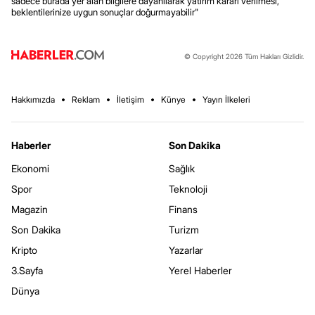
sadece burada yer alan bilgilere dayanılarak yatırım kararı verilmesi,
beklentilerinize uygun sonuçlar doğurmayabilir"
© Copyright 2026 Tüm Hakları Gizlidir.
Hakkımızda
Reklam
İletişim
Künye
Yayın İlkeleri
Haberler
Son Dakika
Ekonomi
Sağlık
Spor
Teknoloji
Magazin
Finans
Son Dakika
Turizm
Kripto
Yazarlar
3.Sayfa
Yerel Haberler
Dünya