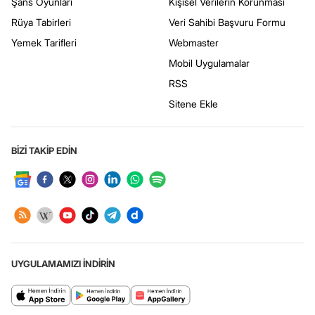
Şans Oyunları
Kişisel Verilerin Korunması
Rüya Tabirleri
Veri Sahibi Başvuru Formu
Yemek Tarifleri
Webmaster
Mobil Uygulamalar
RSS
Sitene Ekle
BİZİ TAKİP EDİN
UYGULAMAMIZI İNDİRİN