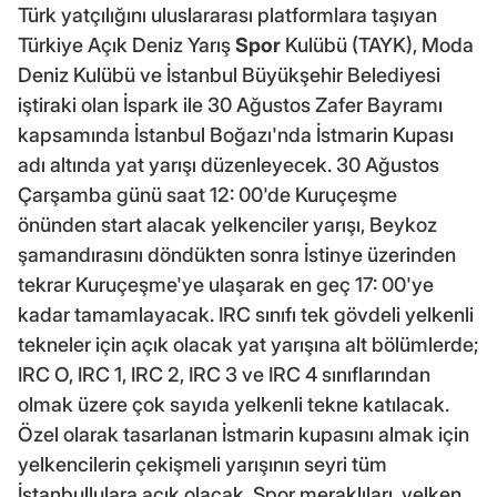
Türk yatçılığını uluslararası platformlara taşıyan
Türkiye Açık Deniz Yarış
Spor
Kulübü (TAYK), Moda
Deniz Kulübü ve İstanbul Büyükşehir Belediyesi
iştiraki olan İspark ile 30 Ağustos Zafer Bayramı
kapsamında İstanbul Boğazı'nda İstmarin Kupası
adı altında yat yarışı düzenleyecek. 30 Ağustos
Çarşamba günü saat 12: 00'de Kuruçeşme
önünden start alacak yelkenciler yarışı, Beykoz
şamandırasını döndükten sonra İstinye üzerinden
tekrar Kuruçeşme'ye ulaşarak en geç 17: 00'ye
kadar tamamlayacak. IRC sınıfı tek gövdeli yelkenli
tekneler için açık olacak yat yarışına alt bölümlerde;
IRC O, IRC 1, IRC 2, IRC 3 ve IRC 4 sınıflarından
olmak üzere çok sayıda yelkenli tekne katılacak.
Özel olarak tasarlanan İstmarin kupasını almak için
yelkencilerin çekişmeli yarışının seyri tüm
İstanbullulara açık olacak. Spor meraklıları, yelken