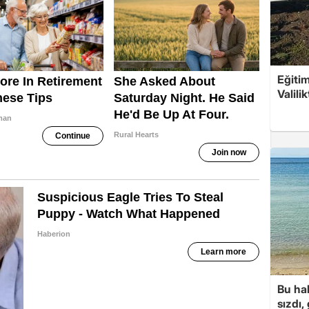
Eğitim
Valili
Bu hal
sızdı,