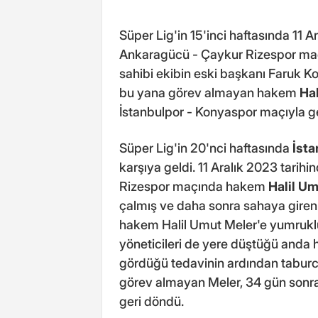
Süper Lig'in 15'inci haftasında 11
Ankaragücü - Çaykur Rizespor maç
sahibi ekibin eski başkanı Faruk K
bu yana görev almayan hakem
Ha
İstanbulpor - Konyaspor maçıyla g
Süper Lig'in 20'nci haftasında
İst
karşıya geldi. 11 Aralık 2023 tar
Rizespor maçında hakem
Halil U
çalmış ve daha sonra sahaya gire
hakem Halil Umut Meler'e yumrukl
yöneticileri de yere düştüğü anda
gördüğü tedavinin ardından tabur
görev almayan Meler, 34 gün sonra
geri döndü.