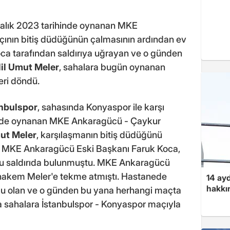
 Aralık 2023 tarihinde oynanan MKE
ının bitiş düdüğünün çalmasının ardından ev
oca tarafından saldırıya uğrayan ve o günden
lil Umut Meler
, sahalara bugün oynanan
eri döndü.
anbulspor
, sahasında Konyaspor ile karşı
ihinde oynanan MKE Ankaragücü - Çaykur
mut Meler
, karşılaşmanın bitiş düdüğünü
n MKE Ankaragücü Eski Başkanı Faruk Koca,
u saldırıda bulunmuştu. MKE Ankaragücü
 hakem Meler'e tekme atmıştı. Hastanede
14 ayd
hakkın
cu olan ve o günden bu yana herhangi maçta
 sahalara İstanbulspor - Konyaspor maçıyla