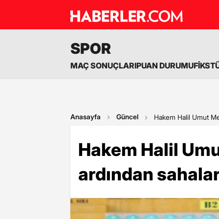
SPOR
MAÇ SONUÇLARI
PUAN DURUMU
FİKST
Anasayfa
Güncel
Hakem Halil Umut Mele
Hakem Halil Umut
ardından sahalar