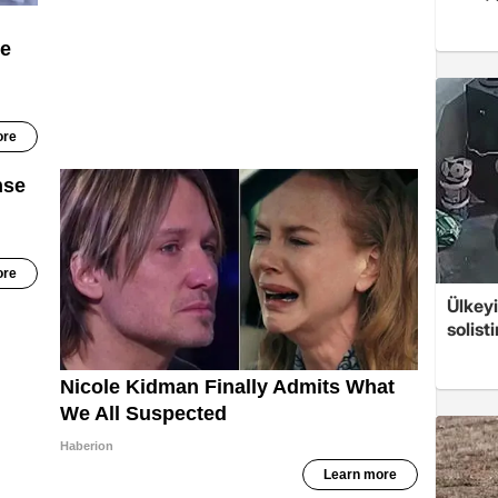
Ülkeyi
solist