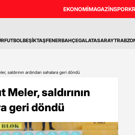
EKONOMİ
MAGAZİN
SPOR
KR
ÜR
FUTBOL
BEŞİKTAŞ
FENERBAHÇE
GALATASARAY
TRABZO
r, saldırının ardından sahalara geri döndü
 Meler, saldırının
a geri döndü