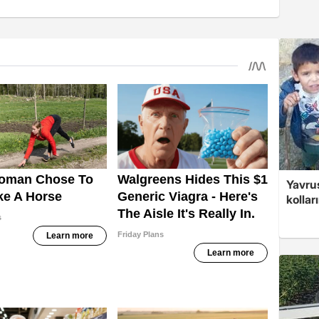
Yavrus
kolları