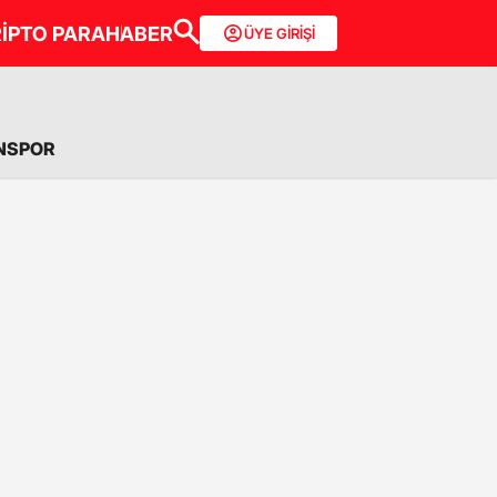
İPTO PARA
HABER
ÜYE GİRİŞİ
NSPOR