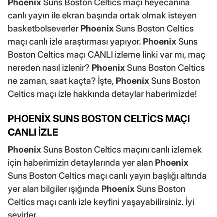
Phoenix
Suns Boston Celtics maçı heyecanına
canlı yayın ile ekran başında ortak olmak isteyen
basketbolseverler
Phoenix
Suns Boston Celtics
maçı canlı izle araştırması yapıyor.
Phoenix
Suns
Boston Celtics maçı CANLI izleme linki var mı, maç
nereden nasıl izlenir?
Phoenix
Suns Boston Celtics
ne zaman, saat kaçta? İşte,
Phoenix
Suns Boston
Celtics maçı izle hakkında detaylar haberimizde!
PHOENİX SUNS BOSTON CELTİCS MAÇI
CANLI İZLE
Phoenix
Suns Boston Celtics maçını canlı izlemek
için haberimizin detaylarında yer alan
Phoenix
Suns Boston Celtics maçı canlı yayın başlığı altında
yer alan bilgiler ışığında
Phoenix
Suns Boston
Celtics maçı canlı izle keyfini yaşayabilirsiniz. İyi
seyirler...