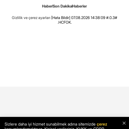
Haber
Son Dakika
Haberler
Gizlilik ve çerez ayarları
[Hata Bildir]
07.08.2026 14:38:09 #.0.3#
.HCFOK.
×
Sizlere daha iyi hizmet sunabilmek adına sitemizde
çerez
konumlandırmaktayız. Kişisel verileriniz, KVKK ve GDPR