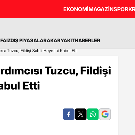
EKONOMİ
MAGAZİN
SPOR
KR
A
FAİZ
DIŞ PİYASALAR
AKARYAKIT
HABERLER
sı Tuzcu, Fildişi Sahili Heyetini Kabul Etti
dımcısı Tuzcu, Fildişi
abul Etti