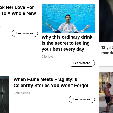
12 yıl
madde