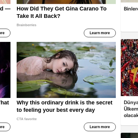
Binler
Dünya
Ülkemi
olaca