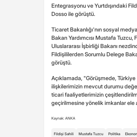
Entegrasyonu ve Yurtdışındaki Fil
Dosso ile görüştü.
Ticaret Bakanlığı'nın sosyal medy
Bakan Yardımcısı Mustafa Tuzcu, Fil
Uluslararası İşbirliği Bakanı nezdi
Fildişililerden Sorumlu Delege Ba
görüştü.
Açıklamada, "Görüşmede, Türkiye ile 
ilişkilerimizin mevcut durumu değerl
ticari faaliyetlerimizin çeşitlendiril
geçirilmesine yönelik imkanlar ele al
Kaynak: ANKA
Fildişi Sahili
Mustafa Tuzcu
Politika
Ekono