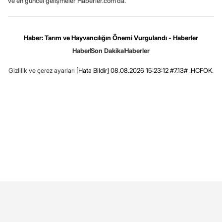
ve en güncel gelişmeler Haberler.com’da.
Haber: Tarım ve Hayvancılığın Önemi Vurgulandı - Haberler
Haber
Son Dakika
Haberler
Gizlilik ve çerez ayarları
[Hata Bildir]
08.08.2026 15:23:12 #7.13# .HCFOK.