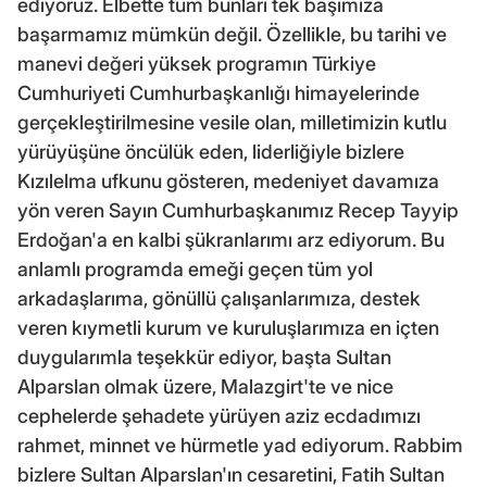
ediyoruz. Elbette tüm bunları tek başımıza
başarmamız mümkün değil. Özellikle, bu tarihi ve
manevi değeri yüksek programın Türkiye
Cumhuriyeti Cumhurbaşkanlığı himayelerinde
gerçekleştirilmesine vesile olan, milletimizin kutlu
yürüyüşüne öncülük eden, liderliğiyle bizlere
Kızılelma ufkunu gösteren, medeniyet davamıza
yön veren Sayın Cumhurbaşkanımız Recep Tayyip
Erdoğan'a en kalbi şükranlarımı arz ediyorum. Bu
anlamlı programda emeği geçen tüm yol
arkadaşlarıma, gönüllü çalışanlarımıza, destek
veren kıymetli kurum ve kuruluşlarımıza en içten
duygularımla teşekkür ediyor, başta Sultan
Alparslan olmak üzere, Malazgirt'te ve nice
cephelerde şehadete yürüyen aziz ecdadımızı
rahmet, minnet ve hürmetle yad ediyorum. Rabbim
bizlere Sultan Alparslan'ın cesaretini, Fatih Sultan