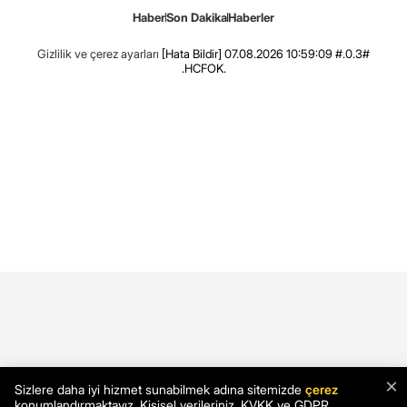
Haber
Son Dakika
Haberler
Gizlilik ve çerez ayarları
[Hata Bildir]
07.08.2026 10:59:09 #.0.3#
.HCFOK.
×
Sizlere daha iyi hizmet sunabilmek adına sitemizde
çerez
konumlandırmaktayız. Kişisel verileriniz, KVKK ve GDPR