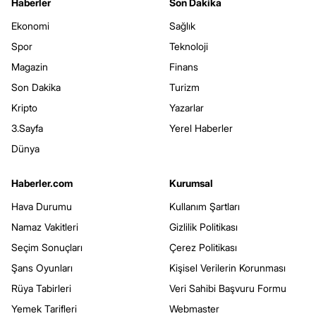
Haberler
Son Dakika
Ekonomi
Sağlık
Spor
Teknoloji
Magazin
Finans
Son Dakika
Turizm
Kripto
Yazarlar
3.Sayfa
Yerel Haberler
Dünya
Haberler.com
Kurumsal
Hava Durumu
Kullanım Şartları
Namaz Vakitleri
Gizlilik Politikası
Seçim Sonuçları
Çerez Politikası
Şans Oyunları
Kişisel Verilerin Korunması
Rüya Tabirleri
Veri Sahibi Başvuru Formu
Yemek Tarifleri
Webmaster