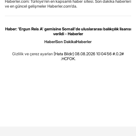
Haberler.com: Türkiye’nin en kapsamlı haber sitesi. Son dakika haberleri
ve en güncel gelişmeler Haberler.com’da.
Haber: 'Ergun Reis A' gemisine Somali'de uluslararası balıkçılık lisansı
verildi - Haberler
Haber
Son Dakika
Haberler
Gizlilik ve çerez ayarları
[Hata Bildir]
08.08.2026 10:04:56 #.0.2#
.HCFOK.