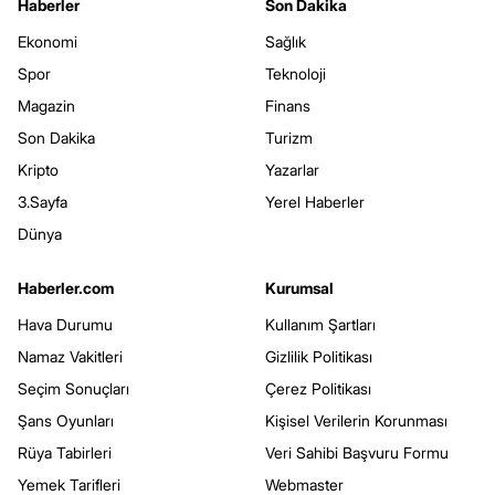
Haberler
Son Dakika
Ekonomi
Sağlık
Spor
Teknoloji
Magazin
Finans
Son Dakika
Turizm
Kripto
Yazarlar
3.Sayfa
Yerel Haberler
Dünya
Haberler.com
Kurumsal
Hava Durumu
Kullanım Şartları
Namaz Vakitleri
Gizlilik Politikası
Seçim Sonuçları
Çerez Politikası
Şans Oyunları
Kişisel Verilerin Korunması
Rüya Tabirleri
Veri Sahibi Başvuru Formu
Yemek Tarifleri
Webmaster