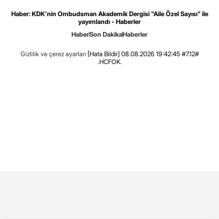
Haber: KDK'nin Ombudsman Akademik Dergisi "Aile Özel Sayısı" ile
yayımlandı - Haberler
Haber
Son Dakika
Haberler
Gizlilik ve çerez ayarları
[Hata Bildir]
08.08.2026 19:42:45 #7.12#
.HCFOK.