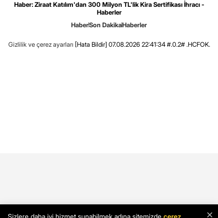
Haber: Ziraat Katılım'dan 300 Milyon TL'lik Kira Sertifikası İhracı -
Haberler
Haber
Son Dakika
Haberler
Gizlilik ve çerez ayarları
[Hata Bildir]
07.08.2026 22:41:34 #.0.2# .HCFOK.
×
Sizlere daha iyi hizmet sunabilmek adına sitemizde
çerez