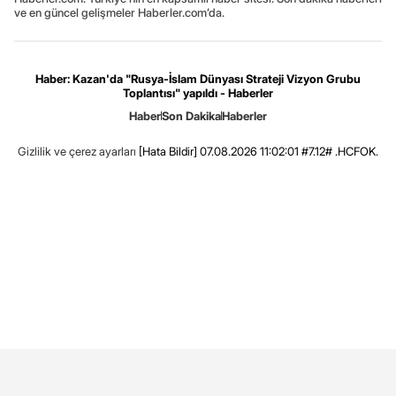
ve en güncel gelişmeler Haberler.com’da.
Haber: Kazan'da "Rusya-İslam Dünyası Strateji Vizyon Grubu
Toplantısı" yapıldı - Haberler
Haber
Son Dakika
Haberler
Gizlilik ve çerez ayarları
[Hata Bildir]
07.08.2026 11:02:01 #7.12# .HCFOK.