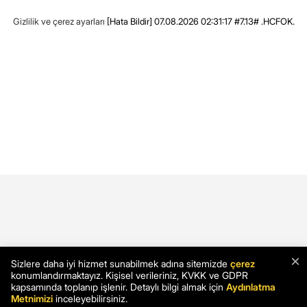
Gizlilik ve çerez ayarları
[Hata Bildir]
07.08.2026 02:31:17 #7.13# .HCFOK.
×
Sizlere daha iyi hizmet sunabilmek adına sitemizde
çerez
konumlandırmaktayız. Kişisel verileriniz, KVKK ve GDPR
kapsamında toplanıp işlenir. Detaylı bilgi almak için
Aydınlatma
Metnimizi
inceleyebilirsiniz.