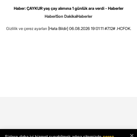
Haber: ÇAYKUR yaş çay alımına 1 günlük ara verdi - Haberler
Haber
Son Dakika
Haberler
Gizlilik ve çerez ayarları
[Hata Bildir]
06.08.2026 19:01:11 #7.12# .HCFOK.
×
Sizlere daha iyi hizmet sunabilmek adına sitemizde
çerez