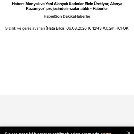
Haber: 'Alanyalı ve Yeni Alanyalı Kadınlar Elele Üretiyor, Alanya
Kazanıyor' projesinde imzalar atıldı - Haberler
Haber
Son Dakika
Haberler
Gizlilik ve çerez ayarları
[Hata Bildir]
06.08.2026 16:12:43 #.0.2# .HCFOK.
×
Sizlere daha iyi hizmet sunabilmek adına sitemizde
çerez