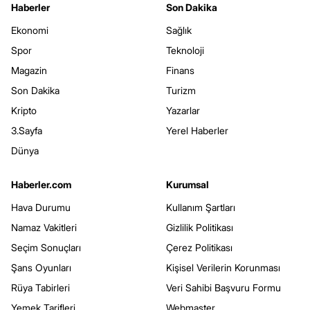
Haberler
Son Dakika
Ekonomi
Sağlık
Spor
Teknoloji
Magazin
Finans
Son Dakika
Turizm
Kripto
Yazarlar
3.Sayfa
Yerel Haberler
Dünya
Haberler.com
Kurumsal
Hava Durumu
Kullanım Şartları
Namaz Vakitleri
Gizlilik Politikası
Seçim Sonuçları
Çerez Politikası
Şans Oyunları
Kişisel Verilerin Korunması
Rüya Tabirleri
Veri Sahibi Başvuru Formu
Yemek Tarifleri
Webmaster