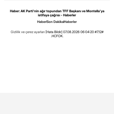
Haber: AK Parti'nin ağır topundan TFF Başkanı ve Montella'ya
istifaya çağrısı - Haberler
Haber
Son Dakika
Haberler
Gizlilik ve çerez ayarları
[Hata Bildir]
07.08.2026 06:04:20 #7.12#
.HCFOK.