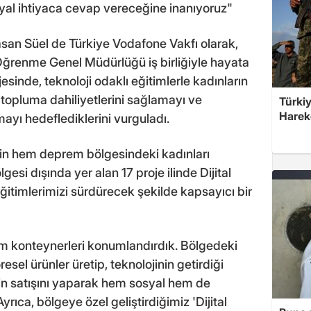
yal ihtiyaca cevap vereceğine inanıyoruz"
san Süel de Türkiye Vodafone Vakfı olarak,
Öğrenme Genel Müdürlüğü iş birliğiyle hayata
jesinde, teknoloji odaklı eğitimlerle kadınların
tal topluma dahiliyetlerini sağlamayı ve
Türkiy
Harek
mayı hedeflediklerini vurguladı.
çin hem deprem bölgesindeki kadınları
i dışında yer alan 17 proje ilinde Dijital
ğitimlerimizi sürdürecek şekilde kapsayıcı bir
im konteynerleri konumlandırdık. Bölgedeki
esel ürünler üretip, teknolojinin getirdiği
in satışını yaparak hem sosyal hem de
rıca, bölgeye özel geliştirdiğimiz 'Dijital