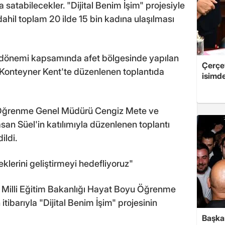
a satabilecekler. "Dijital Benim İşim" projesiyle
dahil toplam 20 ilde 15 bin kadına ulaşılması
ni dönemi kapsamında afet bölgesinde yapılan
Çerçe
onteyner Kent'te düzenlenen toplantıda
isimd
u Öğrenme Genel Müdürü Cengiz Mete ve
an Süel'in katılımıyla düzenlenen toplantı
ildi.
neklerini geliştirmeyi hedefliyoruz"
n Milli Eğitim Bakanlığı Hayat Boyu Öğrenme
ibarıyla "Dijital Benim İşim" projesinin
Başkan