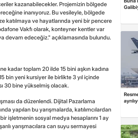
Buna r
eceriler kazanabilecekler. Projemizin bölgede
Galibi
ereceğine inanıyoruz. Bu vesileyle, bölgede
ze katılmaya ve hayatlarında yeni bir pencere
dafone Vakfı olarak, konteyner kentler var
ya devam edeceğiz." açıklamasında bulundu.
üne kadar toplam 20 ilde 15 bini aşkın kadına
5 bin yeni kursiyer ile birlikte 3 yıl içinde
sı 30 bine yükselmiş olacak.
Resmen
ayrılı
ması da düzenlendi. Dijital Pazarlama
asında yapılan bu yarışmalarda, katılımcılardan
i bir işletmenin sosyal medya hesaplarını 1 ay
şarılı yarışmacılara can suyu sermayesi