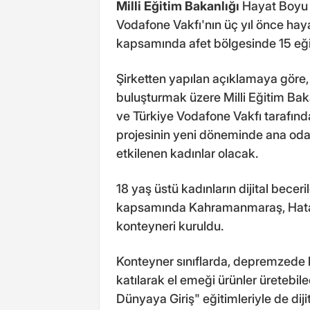
Milli Eğitim Bakanlığı
Hayat Boyu 
Vodafone Vakfı'nın üç yıl önce haya
kapsamında afet bölgesinde 15 eği
Şirketten yapılan açıklamaya göre, 
buluşturmak üzere Milli Eğitim B
ve Türkiye Vodafone Vakfı tarafında
projesinin yeni döneminde ana o
etkilenen kadınlar olacak.
18 yaş üstü kadınların dijital beceri
kapsamında Kahramanmaraş, Hata
konteyneri kuruldu.
Konteyner sınıflarda, depremzede ka
katılarak el emeği ürünler üretebilec
Dünyaya Giriş" eğitimleriyle de dijita