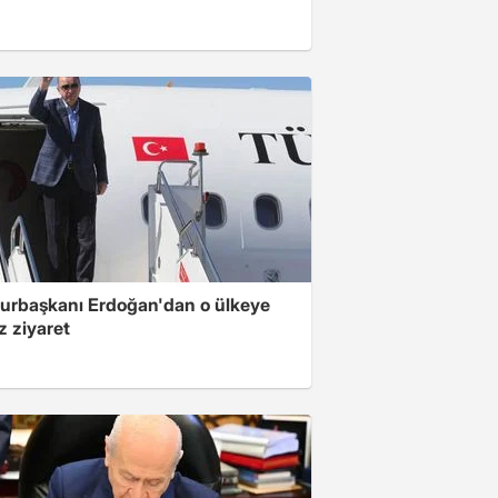
rbaşkanı Erdoğan'dan o ülkeye
z ziyaret