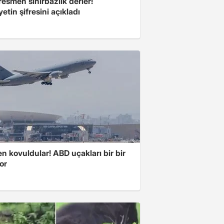
esmen sihirbazlık derler!
yetin şifresini açıkladı
 kovuldular! ABD uçakları bir bir
yor