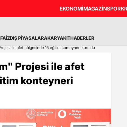
EKONOMİ
MAGAZİN
SPOR
KR
A
FAİZ
DIŞ PİYASALAR
AKARYAKIT
HABERLER
 Projesi ile afet bölgesinde 15 eğitim konteyneri kuruldu
m" Projesi ile afet
itim konteyneri