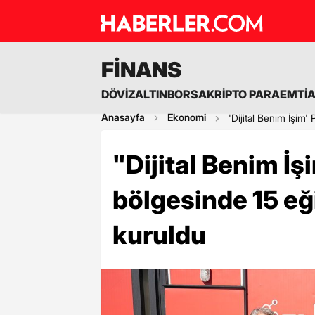
FİNANS
DÖVİZ
ALTIN
BORSA
KRİPTO PARA
EMTİ
Anasayfa
Ekonomi
'Dijital Benim İşim'
"Dijital Benim İşi
bölgesinde 15 eğ
kuruldu