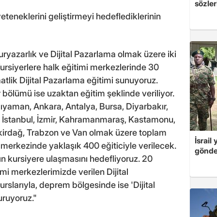
sözler
 yeteneklerini geliştirmeyi hedeflediklerinin
ryazarlık ve Dijital Pazarlama olmak üzere iki
ursiyerlere halk eğitimi merkezlerinde 30
aatlik Dijital Pazarlama eğitimi sunuyoruz.
r bölümü ise uzaktan eğitim şeklinde veriliyor.
ıyaman, Ankara, Antalya, Bursa, Diyarbakır,
y, İstanbul, İzmir, Kahramanmaraş, Kastamonu,
kirdağ, Trabzon ve Van olmak üzere toplam
İsrail
i merkezinde yaklaşık 400 eğiticiyle verilecek.
gönde
dın kursiyere ulaşmasını hedefliyoruz. 20
timi merkezlerimizde verilen Dijital
urslarıyla, deprem bölgesinde ise 'Dijital
uruyoruz."