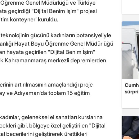
Öğrenme Genel Müdürlüğü ve Türkiye
ta geçirdiği "Dijital Benim İşim" projesi
tim konteyneri kuruldu.
teknolojinin gücünü kadınların potansiyeliyle
akanlığı Hayat Boyu Öğrenme Genel Müdürlüğü
n hayata geçirilen "Dijital Benim İşim"
dak Kahramanmaraş merkezli depremlerden
lerinin artırılmasının amaçlandığı proje
Cumhu
sürpri
y ve Adıyaman'da toplam 15 eğitim
dınlar, geleneksel el sanatları kurslarına
ekleri gibi, bölgeye özel geliştirilen "Dijital
l becerilerini geliştirerek ürettikleri