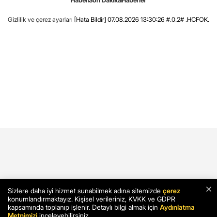
Haber
Son Dakika
Haberler
Gizlilik ve çerez ayarları
[Hata Bildir]
07.08.2026 13:30:26 #.0.2# .HCFOK.
×
Sizlere daha iyi hizmet sunabilmek adına sitemizde
çerez
konumlandırmaktayız. Kişisel verileriniz, KVKK ve GDPR
kapsamında toplanıp işlenir. Detaylı bilgi almak için
Aydınlatma
Metnimizi
inceleyebilirsiniz.