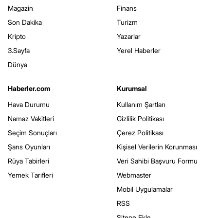
Magazin
Finans
Son Dakika
Turizm
Kripto
Yazarlar
3.Sayfa
Yerel Haberler
Dünya
Haberler.com
Kurumsal
Hava Durumu
Kullanım Şartları
Namaz Vakitleri
Gizlilik Politikası
Seçim Sonuçları
Çerez Politikası
Şans Oyunları
Kişisel Verilerin Korunması
Rüya Tabirleri
Veri Sahibi Başvuru Formu
Yemek Tarifleri
Webmaster
Mobil Uygulamalar
RSS
Sitene Ekle