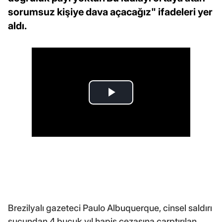
sorumsuz kişiye dava açacağız" ifadeleri yer
aldı.
Brezilyalı gazeteci Paulo Albuquerque, cinsel saldırı
suçundan 4 buçuk yıl hapis cezasına çarptırılan