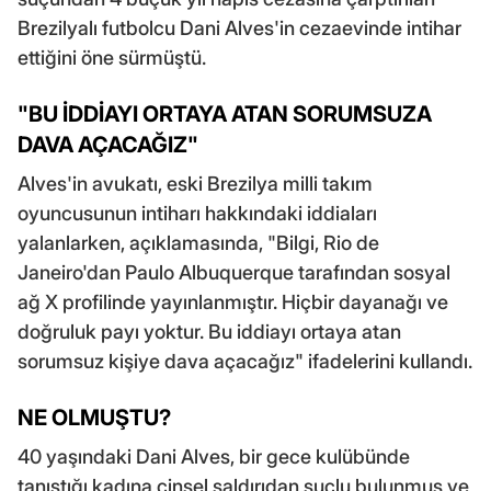
Brezilyalı futbolcu Dani Alves'in cezaevinde intihar
ettiğini öne sürmüştü.
"BU İDDİAYI ORTAYA ATAN SORUMSUZA
DAVA AÇACAĞIZ"
Alves'in avukatı, eski Brezilya milli takım
oyuncusunun intiharı hakkındaki iddiaları
yalanlarken, açıklamasında, "Bilgi, Rio de
Janeiro'dan Paulo Albuquerque tarafından sosyal
ağ X profilinde yayınlanmıştır. Hiçbir dayanağı ve
doğruluk payı yoktur. Bu iddiayı ortaya atan
sorumsuz kişiye dava açacağız" ifadelerini kullandı.
NE OLMUŞTU?
40 yaşındaki Dani Alves, bir gece kulübünde
tanıştığı kadına cinsel saldırıdan suçlu bulunmuş ve