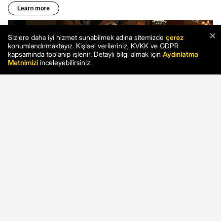
×
Sizlere daha iyi hizmet sunabilmek adına sitemizde
çerez
konumlandırmaktayız. Kişisel verileriniz, KVKK ve GDPR
kapsamında toplanıp işlenir. Detaylı bilgi almak için
Aydınlatma
Metnimizi
inceleyebilirsiniz.