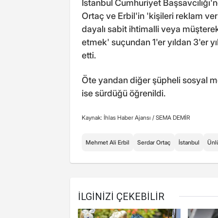
İstanbul Cumhuriyet Başsavcılığı'n
Ortaç ve Erbil'in 'kişileri reklam v
dayalı sabit ihtimalli veya müşter
etmek' suçundan 1'er yıldan 3'er yı
etti.
Öte yandan diğer şüpheli sosyal m
ise sürdüğü öğrenildi.
Kaynak: İhlas Haber Ajansı /
SEMA DEMİR
Mehmet Ali Erbil
Serdar Ortaç
İstanbul
Ünl