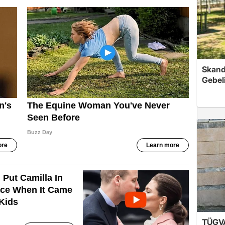
Skand
Gebel
TÜGVA