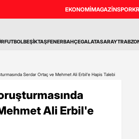
EKONOMİ
MAGAZİN
SPOR
KR
ÜR
FUTBOL
BEŞİKTAŞ
FENERBAHÇE
GALATASARAY
TRABZO
şturmasında Serdar Ortaç ve Mehmet Ali Erbil'e Hapis Talebi
Soruşturmasında
Mehmet Ali Erbil'e