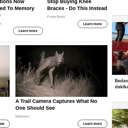
Bedav
dakika