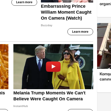
organi
Komşu
canın