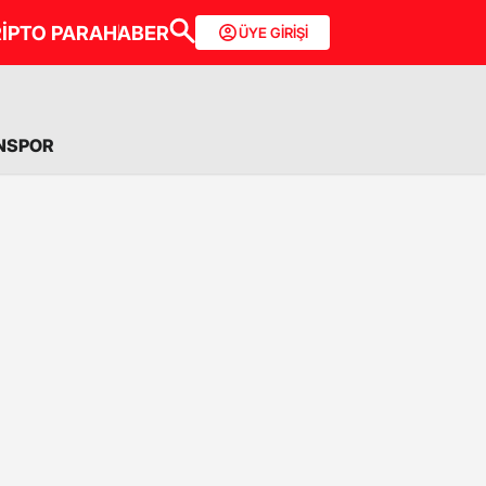
İPTO PARA
HABER
ÜYE GİRİŞİ
NSPOR