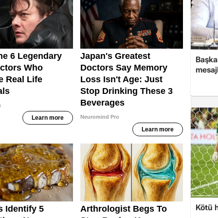
Başkan
mesajl
Kötü 