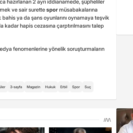
ca hazırlanan 2 ayrı iddianamede, şüpheliler
ermek ve sair surette
spor
müsabakalarına
ek bahis ya da şans oyunlarını oynamaya teşvik
la kadar hapis cezasına çarptırılmasını talep
edya fenomenlerine yönelik soruşturmaların
üler
3-sayfa
Magazin
Hukuk
Erbil
Spor
Suç