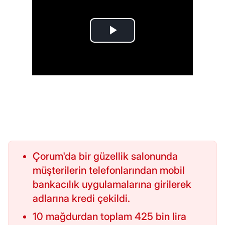
Çorum'da bir güzellik salonunda
müşterilerin telefonlarından mobil
bankacılık uygulamalarına girilerek
adlarına kredi çekildi.
10 mağdurdan toplam 425 bin lira