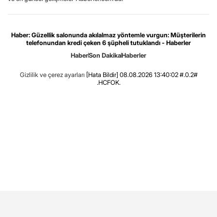
Haber: Güzellik salonunda akılalmaz yöntemle vurgun: Müşterilerin
telefonundan kredi çeken 6 şüpheli tutuklandı - Haberler
Haber
Son Dakika
Haberler
Gizlilik ve çerez ayarları
[Hata Bildir]
08.08.2026 13:40:02 #.0.2#
.HCFOK.