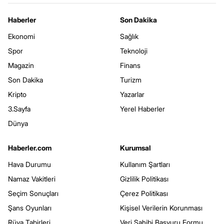
Haberler
Son Dakika
Ekonomi
Sağlık
Spor
Teknoloji
Magazin
Finans
Son Dakika
Turizm
Kripto
Yazarlar
3.Sayfa
Yerel Haberler
Dünya
Haberler.com
Kurumsal
Hava Durumu
Kullanım Şartları
Namaz Vakitleri
Gizlilik Politikası
Seçim Sonuçları
Çerez Politikası
Şans Oyunları
Kişisel Verilerin Korunması
Rüya Tabirleri
Veri Sahibi Başvuru Formu