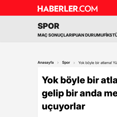
SPOR
MAÇ SONUÇLARI
PUAN DURUMU
FİKST
Anasayfa
Spor
Yok böyle bir atlama! Y
Yok böyle bir at
gelip bir anda m
uçuyorlar