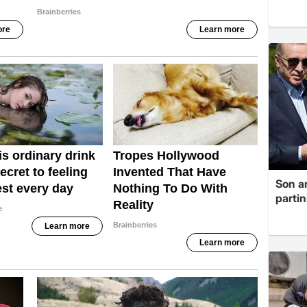
Son a
partin