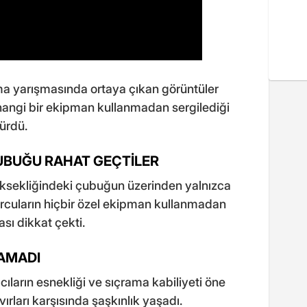
a yarışmasında ortaya çıkan görüntüler
rhangi bir ekipman kullanmadan sergilediği
ürdü.
UBUĞU RAHAT GEÇTİLER
üksekliğindeki çubuğun üzerinden yalnızca
orcuların hiçbir özel ekipman kullanmadan
sı dikkat çekti.
AMADI
ıların esnekliği ve sıçrama kabiliyeti öne
avırları karşısında şaşkınlık yaşadı.