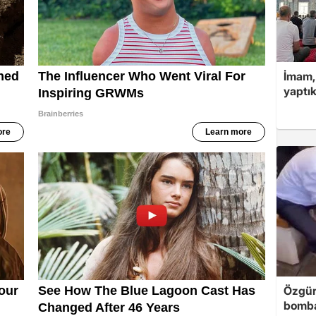
İmam,
yaptık
Özgür
bomb