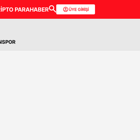
İPTO PARA
HABER
ÜYE GİRİŞİ
NSPOR