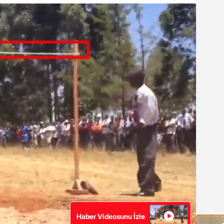
Haber Videosunu İzle