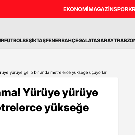
EKONOMİ
MAGAZİN
SPOR
KR
ÜR
FUTBOL
BEŞİKTAŞ
FENERBAHÇE
GALATASARAY
TRABZO
ürüye yürüye gelip bir anda metrelerce yükseğe uçuyorlar
lama! Yürüye yürüye
etrelerce yükseğe