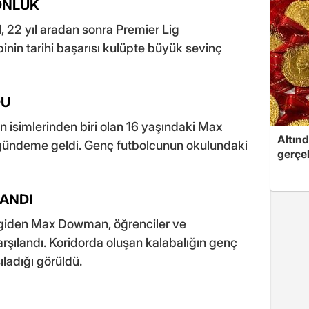
ONLUK
, 22 yıl aradan sonra Premier Lig
inin tarihi başarısı kulüpte büyük sevinç
DU
n isimlerinden biri olan 16 yaşındaki Max
Altınd
ündeme geldi. Genç futbolcunun okulundaki
gerçek
LANDI
giden Max Dowman, öğrenciler ve
arşılandı. Koridorda oluşan kalabalığın genç
ıladığı görüldü.