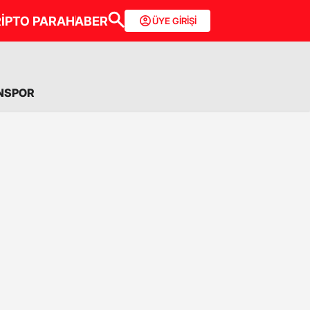
İPTO PARA
HABER
ÜYE GİRİŞİ
NSPOR