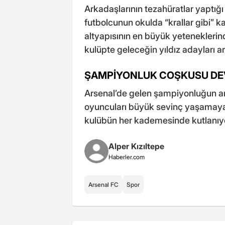
Arkadaşlarının tezahüratlar yaptığı 
futbolcunun okulda “krallar gibi” 
altyapısının en büyük yeteneklerin
kulüpte geleceğin yıldız adayları ara
ŞAMPİYONLUK COŞKUSU DE
Arsenal’de gelen şampiyonluğun ar
oyuncuları büyük sevinç yaşamaya 
kulübün her kademesinde kutlanıy
Alper Kızıltepe
Haberler.com
Arsenal FC
Spor