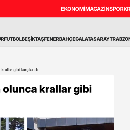
EKONOMİ
MAGAZİN
SPOR
KR
ÜR
FUTBOL
BEŞİKTAŞ
FENERBAHÇE
GALATASARAY
TRABZO
rallar gibi karşılandı
olunca krallar gibi