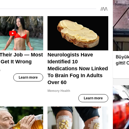
Büyük
gitti!