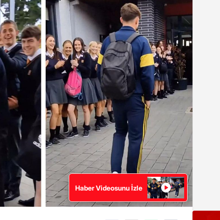
Haber Videosunu İzle