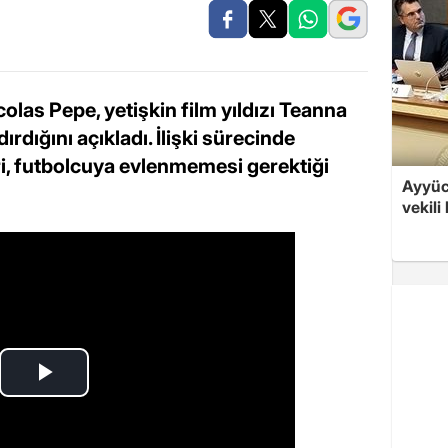
olas Pepe, yetişkin film yıldızı Teanna
ırdığını açıkladı. İlişki sürecinde
ri, futbolcuya evlenmemesi gerektiği
Ayyüce
vekili