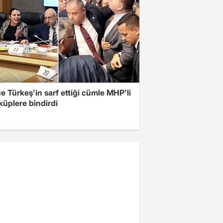
 Türkeş'in sarf ettiği cümle MHP'li
 küplere bindirdi