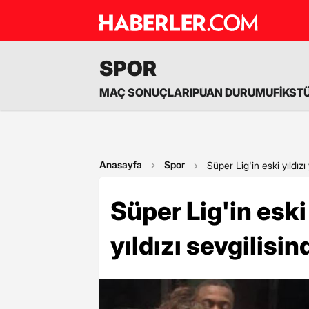
SPOR
MAÇ SONUÇLARI
PUAN DURUMU
FİKST
Anasayfa
Spor
Süper Lig'in eski yıldızı 
Süper Lig'in eski 
yıldızı sevgilisin