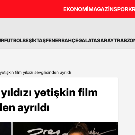
EKONOMİ
MAGAZİN
SPOR
KR
ÜR
FUTBOL
BEŞİKTAŞ
FENERBAHÇE
GALATASARAY
TRABZO
yetişkin film yıldızı sevgilisinden ayrıldı
yıldızı yetişkin film
den ayrıldı