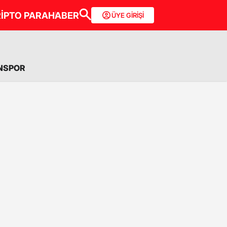
İPTO PARA
HABER
ÜYE GİRİŞİ
NSPOR