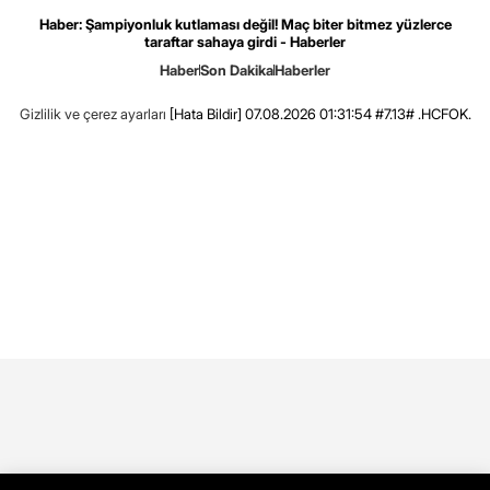
Haber: Şampiyonluk kutlaması değil! Maç biter bitmez yüzlerce
taraftar sahaya girdi - Haberler
Haber
Son Dakika
Haberler
Gizlilik ve çerez ayarları
[Hata Bildir]
07.08.2026 01:31:54 #7.13# .HCFOK.