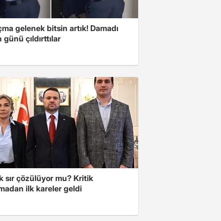
çma gelenek bitsin artık! Damadı
günü çıldırttılar
lık sır çözülüyor mu? Kritik
adan ilk kareler geldi