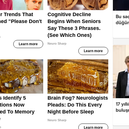
Bu sa
düğün 
17 yıl
buluşm