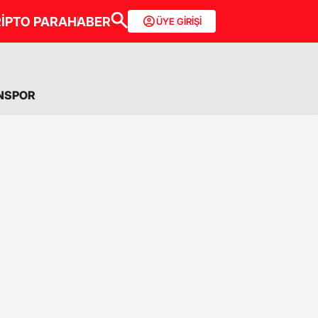
İPTO PARA
HABER
ÜYE GİRİŞİ
NSPOR