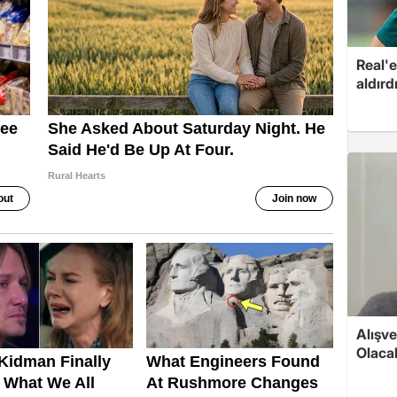
Real'e
aldırd
Alışve
Olaca