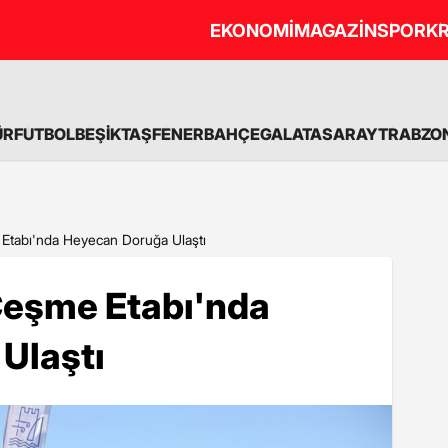
EKONOMİ
MAGAZİN
SPOR
KR
ÜR
FUTBOL
BEŞİKTAŞ
FENERBAHÇE
GALATASARAY
TRABZO
Etabı'nda Heyecan Doruğa Ulaştı
Çeşme Etabı'nda
Ulaştı