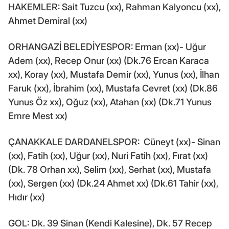
HAKEMLER: Sait Tuzcu (xx), Rahman Kalyoncu (xx),
Ahmet Demiral (xx)
ORHANGAZİ BELEDİYESPOR: Erman (xx)- Uğur
Adem (xx), Recep Onur (xx) (Dk.76 Ercan Karaca
xx), Koray (xx), Mustafa Demir (xx), Yunus (xx), İlhan
Faruk (xx), İbrahim (xx), Mustafa Cevret (xx) (Dk.86
Yunus Öz xx), Oğuz (xx), Atahan (xx) (Dk.71 Yunus
Emre Mest xx)
ÇANAKKALE DARDANELSPOR: Cüneyt (xx)- Sinan
(xx), Fatih (xx), Uğur (xx), Nuri Fatih (xx), Fırat (xx)
(Dk. 78 Orhan xx), Selim (xx), Serhat (xx), Mustafa
(xx), Sergen (xx) (Dk.24 Ahmet xx) (Dk.61 Tahir (xx),
Hıdır (xx)
GOL: Dk. 39 Sinan (Kendi Kalesine), Dk. 57 Recep