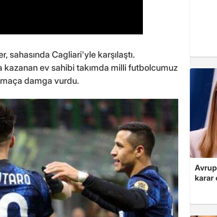
ter, sahasında Cagliari'yle karşılaştı.
la kazanan ev sahibi takımda milli futbolcumuz
le maça damga vurdu.
Avrupa
karar 