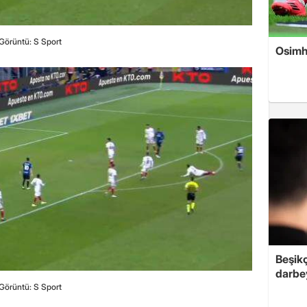
Görüntü: S Sport
Osimh
Beşik
darbe
Görüntü: S Sport