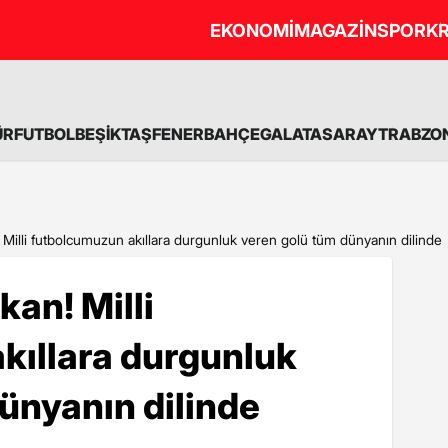
EKONOMİ
MAGAZİN
SPOR
KR
ÜR
FUTBOL
BEŞİKTAŞ
FENERBAHÇE
GALATASARAY
TRABZO
Milli futbolcumuzun akıllara durgunluk veren golü tüm dünyanın dilinde
kan! Milli
kıllara durgunluk
ünyanın dilinde