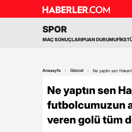
SPOR
MAÇ SONUÇLARI
PUAN DURUMU
FİKST
Anasayfa
Güncel
Ne yaptın sen Hakan! 
Ne yaptın sen Ha
futbolcumuzun a
veren golü tüm d