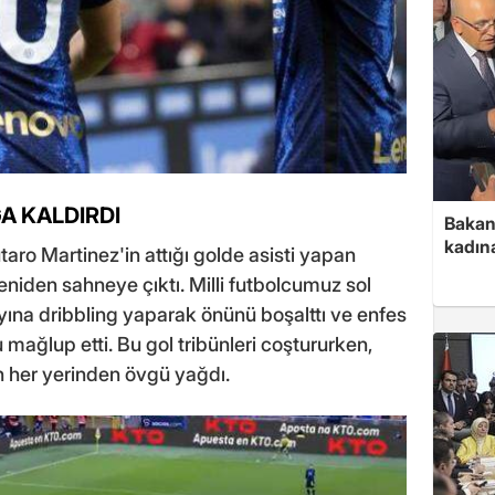
ĞA KALDIRDI
Bakan 
kadın
aro Martinez'in attığı golde asisti yapan
iden sahneye çıktı. Milli futbolcumuz sol
yına dribbling yaparak önünü boşalttı ve enfes
u mağlup etti. Bu gol tribünleri coştururken,
her yerinden övgü yağdı.