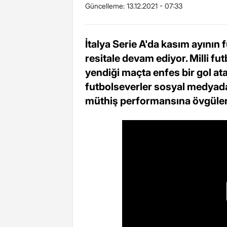
Güncelleme:
13.12.2021 - 07:33
İtalya Serie A'da kasım ayını
resitale devam ediyor. Milli fu
yendiği maçta enfes bir gol at
futbolseverler sosyal medyada
müthiş performansına övgüler