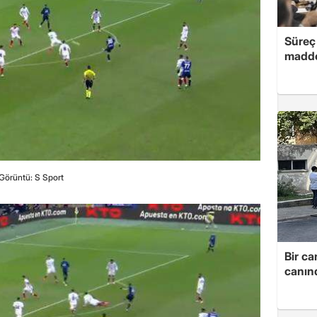
Süreç 
madde
Görüntü: S Sport
Bir ca
canın