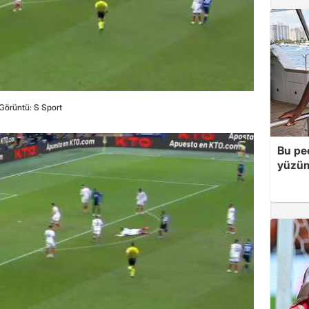
Görüntü: S Sport
Bu peç
yüzüm