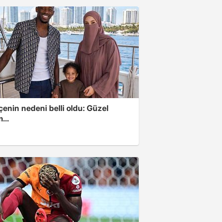
enin nedeni belli oldu: Güzel
...