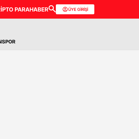
İPTO PARA
HABER
ÜYE GİRİŞİ
NSPOR