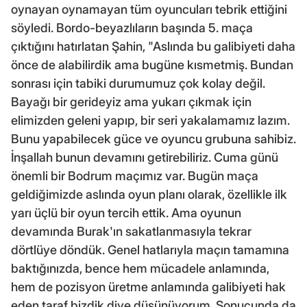
oynayan oynamayan tüm oyuncuları tebrik ettiğini
söyledi. Bordo-beyazlıların başında 5. maça
çıktığını hatırlatan Şahin, "Aslında bu galibiyeti daha
önce de alabilirdik ama bugüne kısmetmiş. Bundan
sonrası için tabiki durumumuz çok kolay değil.
Bayağı bir gerideyiz ama yukarı çıkmak için
elimizden geleni yapıp, bir seri yakalamamız lazım.
Bunu yapabilecek güce ve oyuncu grubuna sahibiz.
İnşallah bunun devamını getirebiliriz. Cuma günü
önemli bir Bodrum maçımız var. Bugün maça
geldiğimizde aslında oyun planı olarak, özellikle ilk
yarı üçlü bir oyun tercih ettik. Ama oyunun
devamında Burak'ın sakatlanmasıyla tekrar
dörtlüye döndük. Genel hatlarıyla maçın tamamına
baktığınızda, bence hem mücadele anlamında,
hem de pozisyon üretme anlamında galibiyeti hak
eden taraf bizdik diye düşünüyorum. Sonucunda da