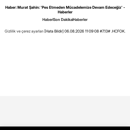
Haber: Murat Şahin: 'Pes Etmeden Mücadelemize Devam Edeceğiz' -
Haberler
Haber
Son Dakika
Haberler
Gizlilik ve çerez ayarları
[Hata Bildir]
06.08.2026 11:09:08 #7.13# .HCFOK.