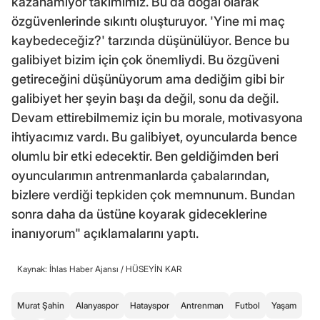
kazanamıyor takımımız. Bu da doğal olarak
özgüvenlerinde sıkıntı oluşturuyor. 'Yine mi maç
kaybedeceğiz?' tarzında düşünülüyor. Bence bu
galibiyet bizim için çok önemliydi. Bu özgüveni
getireceğini düşünüyorum ama dediğim gibi bir
galibiyet her şeyin başı da değil, sonu da değil.
Devam ettirebilmemiz için bu morale, motivasyona
ihtiyacımız vardı. Bu galibiyet, oyuncularda bence
olumlu bir etki edecektir. Ben geldiğimden beri
oyuncularımın antrenmanlarda çabalarından,
bizlere verdiği tepkiden çok memnunum. Bundan
sonra daha da üstüne koyarak gideceklerine
inanıyorum" açıklamalarını yaptı.
Kaynak: İhlas Haber Ajansı /
HÜSEYİN KAR
Murat Şahin
Alanyaspor
Hatayspor
Antrenman
Futbol
Yaşam