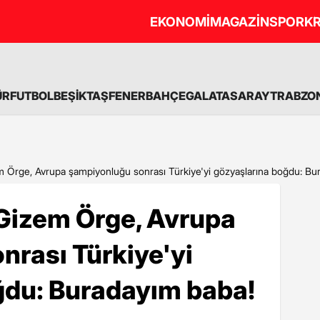
EKONOMİ
MAGAZİN
SPOR
KR
ÜR
FUTBOL
BEŞİKTAŞ
FENERBAHÇE
GALATASARAY
TRABZO
em Örge, Avrupa şampiyonluğu sonrası Türkiye'yi gözyaşlarına boğdu: Bu
 Gizem Örge, Avrupa
rası Türkiye'yi
ğdu: Buradayım baba!