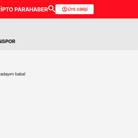
İPTO PARA
HABER
ÜYE GİRİŞİ
NSPOR
radayım baba!