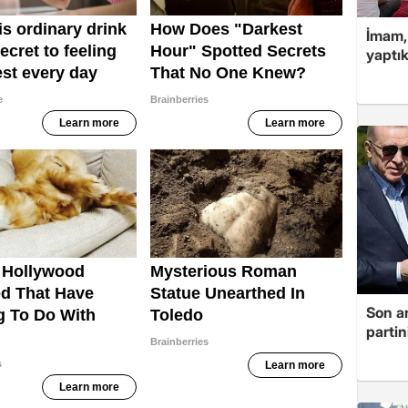
İmam,
yaptık
Son a
partin