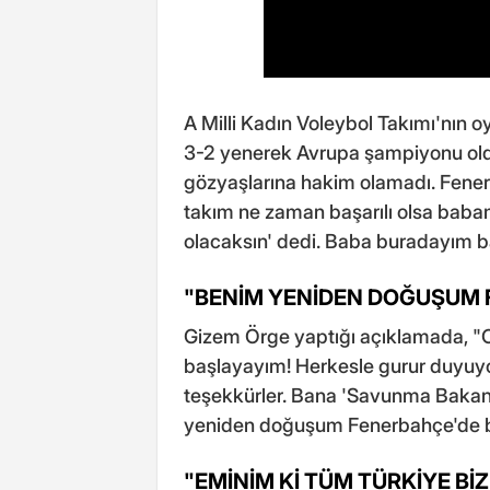
A Milli Kadın Voleybol Takımı'nın o
3-2 yenerek Avrupa şampiyonu ol
gözyaşlarına hakim olamadı. Fener
takım ne zaman başarılı olsa baba
olacaksın' dedi. Baba buradayım bab
"BENİM YENİDEN DOĞUŞUM 
Gizem Örge yaptığı açıklamada, "O
başlayayım! Herkesle gurur duyuy
teşekkürler. Bana 'Savunma Bakan
yeniden doğuşum Fenerbahçe'de ba
"EMİNİM Kİ TÜM TÜRKİYE BİZ