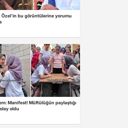
 Özel'in bu görüntülerine yorumu
a
m: Manifest! Müftülüğün paylaştığı
olay oldu