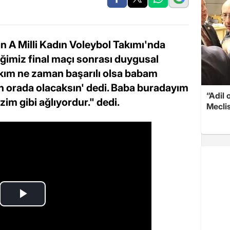
 A Milli Kadın Voleybol Takımı'nda
iğimiz final maçı sonrası duygusal
kım ne zaman başarılı olsa babam
ün orada olacaksın' dedi. Baba buradayım
“Adil 
im gibi ağlıyordur." dedi.
Meclis