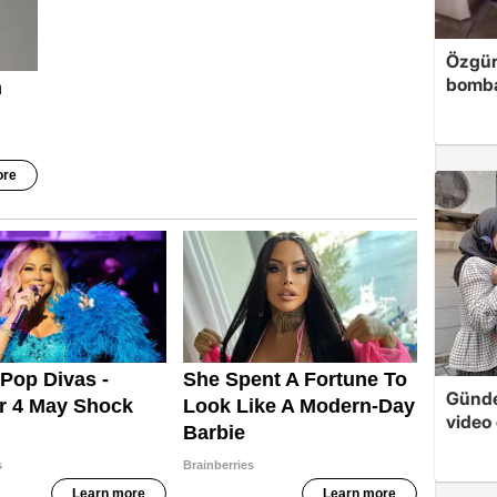
Özgür
bomb
Günde
video 