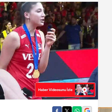
Haber Videosunu İzle