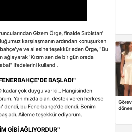
yuncularından Gizem Örge, finalde Sırbistan'ı
duğumuz karşılaşmanın ardından konuşurken
bahçe'ye ve ailesine teşekkür eden Örge, "Bu
m ağlayarak 'Kızım sen de bir gün orada
a!" ifadelerini kullandı.
FENERBAHÇE'DE BAŞLADI"
 kadar çok duygu var ki... Hangisinden
orum. Yanımızda olan, destek veren herkese
Görevi
ı' dendi, bu Fenerbahçe'de dendi. Benim
dönem
şladı. Aileme teşekkür ediyorum.
İM GİBİ AĞLIYORDUR"