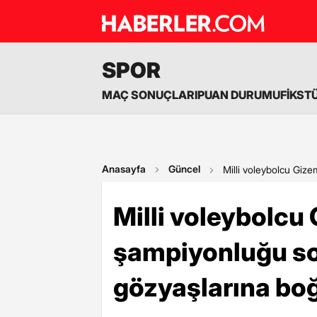
SPOR
MAÇ SONUÇLARI
PUAN DURUMU
FİKST
Anasayfa
Güncel
Milli voleybolcu Giz
Milli voleybolcu
şampiyonluğu son
gözyaşlarına bo