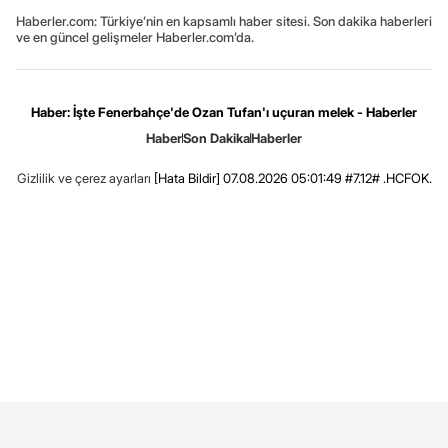
Haberler.com: Türkiye’nin en kapsamlı haber sitesi. Son dakika haberleri
ve en güncel gelişmeler Haberler.com’da.
Haber: İşte Fenerbahçe'de Ozan Tufan'ı uçuran melek - Haberler
Haber
Son Dakika
Haberler
Gizlilik ve çerez ayarları
[Hata Bildir]
07.08.2026 05:01:49 #7.12# .HCFOK.