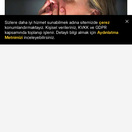
×
Sizlere daha iyi hizmet sunabilmek adına sitemizde
çerez
konumlandırmaktayız. Kişisel verileriniz, KVKK ve GDPR
kapsamında toplanıp işlenir. Detaylı bilgi almak için
Aydınlatma
Metnimizi
inceleyebilirsiniz.