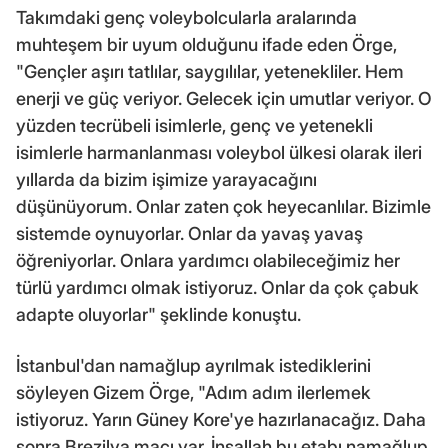
Takımdaki genç voleybolcularla aralarında
muhteşem bir uyum olduğunu ifade eden Örge,
"Gençler aşırı tatlılar, saygılılar, yetenekliler. Hem
enerji ve güç veriyor. Gelecek için umutlar veriyor. O
yüzden tecrübeli isimlerle, genç ve yetenekli
isimlerle harmanlanması voleybol ülkesi olarak ileri
yıllarda da bizim işimize yarayacağını
düşünüyorum. Onlar zaten çok heyecanlılar. Bizimle
sistemde oynuyorlar. Onlar da yavaş yavaş
öğreniyorlar. Onlara yardımcı olabileceğimiz her
türlü yardımcı olmak istiyoruz. Onlar da çok çabuk
adapte oluyorlar" şeklinde konuştu.
İstanbul'dan namağlup ayrılmak istediklerini
söyleyen Gizem Örge, "Adım adım ilerlemek
istiyoruz. Yarın Güney Kore'ye hazırlanacağız. Daha
sonra Brezilya maçı var. İnşallah bu etabı namağlup