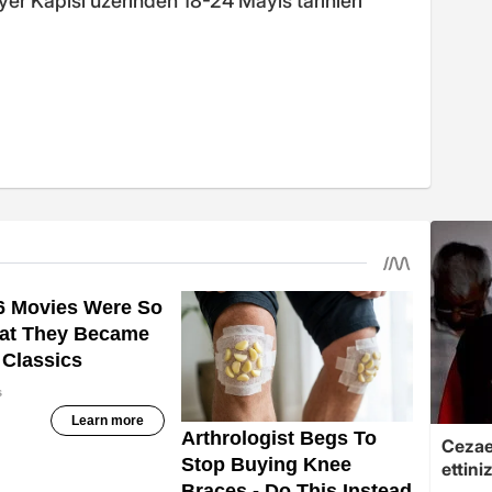
er Kapısı üzerinden 18-24 Mayıs tarihleri
Cezaev
ettini