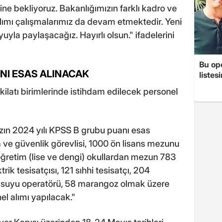
ne bekliyoruz. Bakanlığımızın farklı kadro ve
alımı çalışmalarımız da devam etmektedir. Yeni
la paylaşacağız. Hayırlı olsun." ifadelerini
Bu op
ANI ESAS ALINACAK
listes
kilatı birimlerinde istihdam edilecek personel
ızın 2024 yılı KPSS B grubu puanı esas
ve güvenlik görevlisi, 1000 ön lisans mezunu
öğretim (lise ve dengi) okullardan mezun 783
rik tesisatçısı, 121 sıhhi tesisatçı, 204
z suyu operatörü, 58 marangoz olmak üzere
l alımı yapılacak."