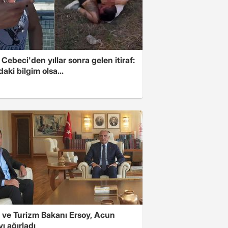
Cebeci'den yıllar sonra gelen itiraf:
aki bilgim olsa...
r ve Turizm Bakanı Ersoy, Acun
'yı ağırladı