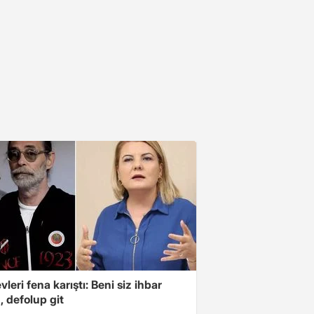
leri fena karıştı: Beni siz ihbar
z, defolup git