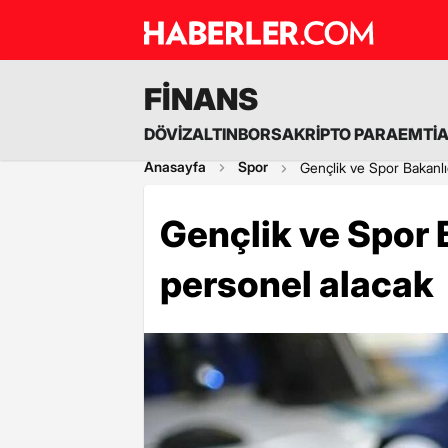
FİNANS
DÖVİZ
ALTIN
BORSA
KRİPTO PARA
EMTİ
Anasayfa
Spor
Gençlik ve Spor Bakanlı
Gençlik ve Spor B
personel alacak