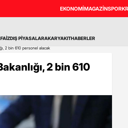
EKONOMİ
MAGAZİN
SPOR
KR
A
FAİZ
DIŞ PİYASALAR
AKARYAKIT
HABERLER
ğı, 2 bin 610 personel alacak
akanlığı, 2 bin 610