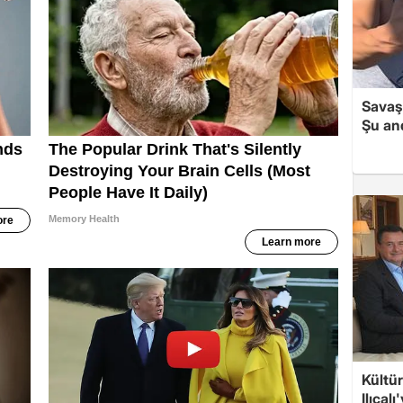
Savaş 
Şu and
Kültü
Ilıcalı