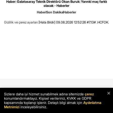
Haber: Galatasaray Teknik Direktörü Okan Buruk: Yarınki maç farklı
olacak - Haberler
Haber
Son Dakika
Haberler
Gizlilik ve çerez ayarları
[Hata Bildir]
09.08.2026 12:52:26 #7.13# .HCFOK.
×
Sizlere daha iyi hizmet sunabilmek adına sitemizde
çerez
konumlandırmaktayız. Kişisel verileriniz, KVKK ve GDPR
kapsamında toplanıp işlenir. Detaylı bilgi almak için
Aydınlatma
Metnimizi
inceleyebilirsiniz.