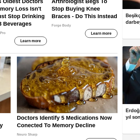
Beşik
darbe
Erdoğa
yıl so