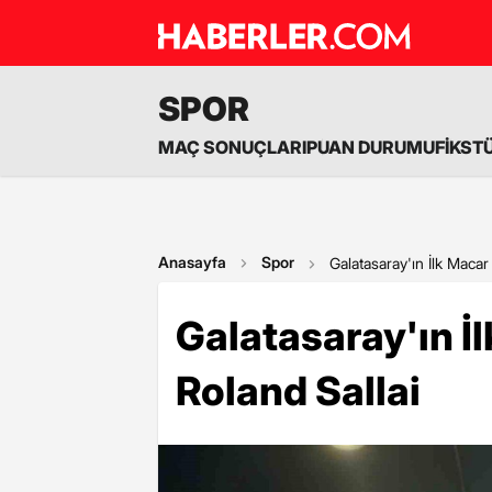
SPOR
MAÇ SONUÇLARI
PUAN DURUMU
FİKST
Anasayfa
Spor
Galatasaray'ın İlk Macar
Galatasaray'ın İ
Roland Sallai