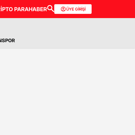
İPTO PARA
HABER
ÜYE GİRİŞİ
NSPOR