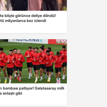
ta böyle görünce deliye döndü!
tü milyonlarca kez izlendi
ın bombası patlıyor! Galatasaray milli
la anlaştı gibi