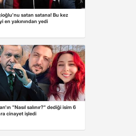
çioğlu'nu satan satana! Bu kez
yi en yakınından yedi
n'ın "Nasıl salınır?" dediği isim 6
nra cinayet işledi