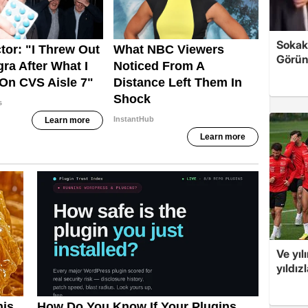
Sokak
Görün
Ve yıl
yıldız