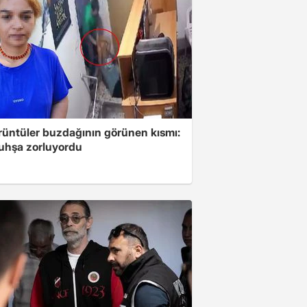
rüntüler buzdağının görünen kısmı:
fuhşa zorluyordu