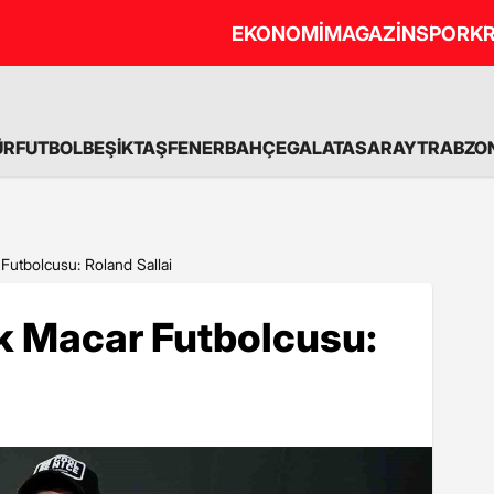
EKONOMİ
MAGAZİN
SPOR
KR
ÜR
FUTBOL
BEŞİKTAŞ
FENERBAHÇE
GALATASARAY
TRABZO
 Futbolcusu: Roland Sallai
lk Macar Futbolcusu: