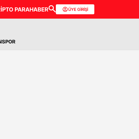
İPTO PARA
HABER
ÜYE GİRİŞİ
NSPOR