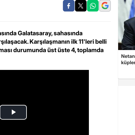
tasında Galatasaray, sahasında
laşacak. Karşılaşmanın ilk 11'leri belli
anması durumunda üst üste 4, toplamda
Netan
küple