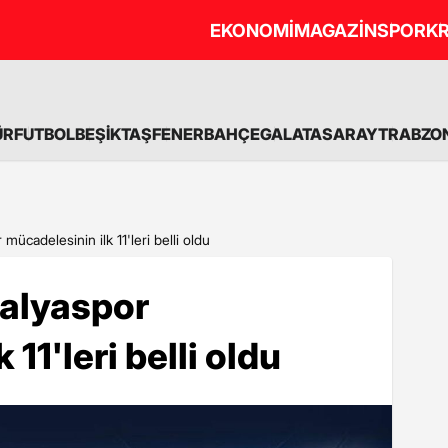
EKONOMİ
MAGAZİN
SPOR
KR
ÜR
FUTBOL
BEŞİKTAŞ
FENERBAHÇE
GALATASARAY
TRABZO
mücadelesinin ilk 11'leri belli oldu
alyaspor
11'leri belli oldu