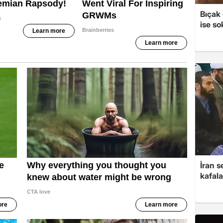
Bıçak 
ise so
İran s
kafala