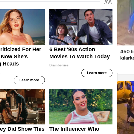
450 bi
kılar