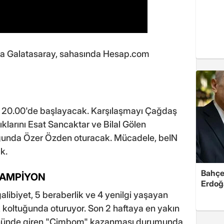
nda Galatasaray, sahasında Hesap.com
 20.00'de başlayacak. Karşılaşmayı Çağdaş
ıklarını Esat Sancaktar ve Bilal Gölen
unda Özer Özden oturacak. Mücadele, beIN
k.
Bahçel
ŞAMPİYON
Erdoğ
libiyet, 5 beraberlik ve 4 yenilgi yaşayan
lik koltuğunda oturuyor. Son 2 haftaya en yakın
 önünde giren "Cimbom" kazanması durumunda