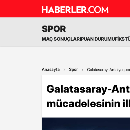
SPOR
MAÇ SONUÇLARI
PUAN DURUMU
FİKST
Anasayfa
Spor
Galatasaray-Antalyaspor 
Galatasaray-Ant
mücadelesinin ilk 