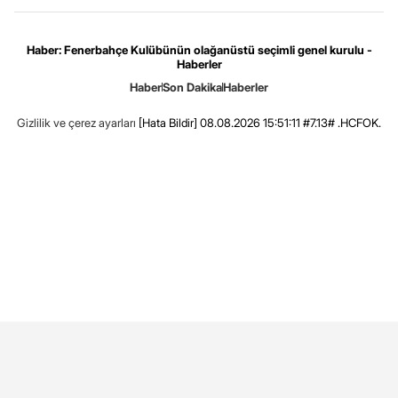
Haber: Fenerbahçe Kulübünün olağanüstü seçimli genel kurulu -
Haberler
Haber
Son Dakika
Haberler
Gizlilik ve çerez ayarları
[Hata Bildir]
08.08.2026 15:51:11 #7.13# .HCFOK.