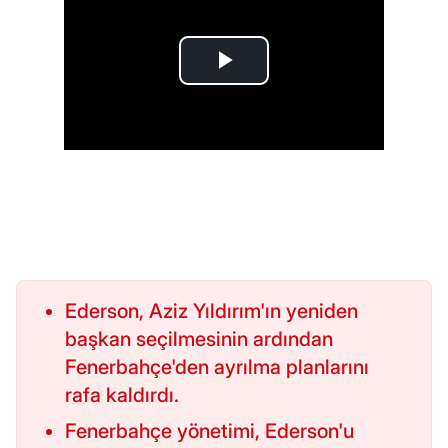
Ederson, Aziz Yıldırım'ın yeniden
başkan seçilmesinin ardından
Fenerbahçe'den ayrılma planlarını
rafa kaldırdı.
Fenerbahçe yönetimi, Ederson'u