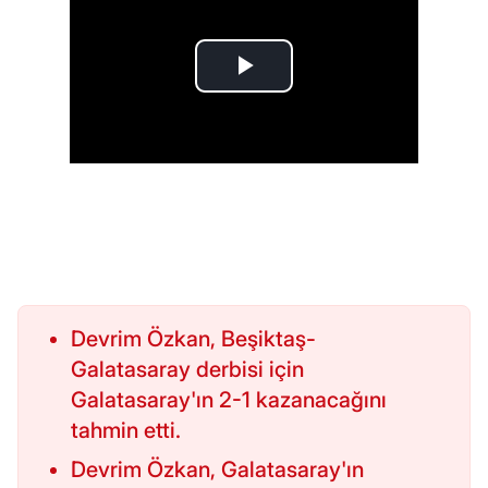
Devrim Özkan, Beşiktaş-
Galatasaray derbisi için
Galatasaray'ın 2-1 kazanacağını
tahmin etti.
Devrim Özkan, Galatasaray'ın