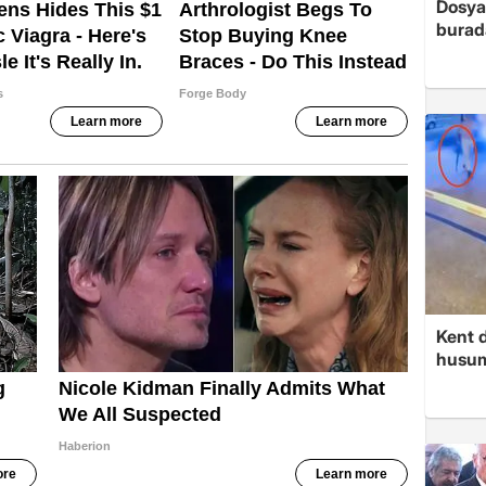
Dosya
burada
Kent d
husume