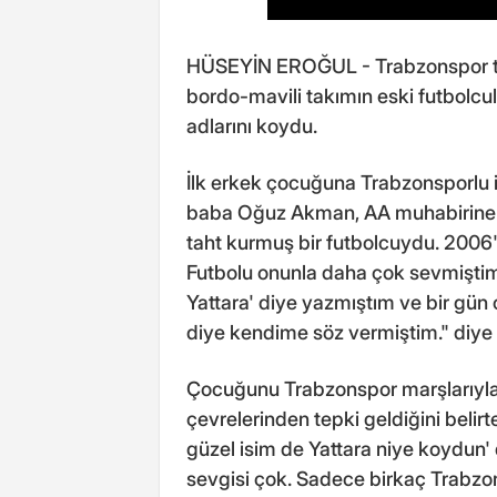
HÜSEYİN EROĞUL - Trabzonspor ta
bordo-mavili takımın eski futbolcu
adlarını koydu.
İlk erkek çocuğuna Trabzonsporlu i
baba Oğuz Akman, AA muhabirine 
taht kurmuş bir futbolcuydu. 2006'
Futbolu onunla daha çok sevmiştim
Yattara' diye yazmıştım ve bir gün
diye kendime söz vermiştim." diye
Çocuğunu Trabzonspor marşlarıyl
çevrelerinden tepki geldiğini belir
güzel isim de Yattara niye koydun' 
sevgisi çok. Sadece birkaç Trabzon