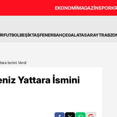
EKONOMİ
MAGAZİN
SPOR
KR
ÜR
FUTBOL
BEŞİKTAŞ
FENERBAHÇE
GALATASARAY
TRABZO
ara İsmini Verdi
iz Yattara İsmini