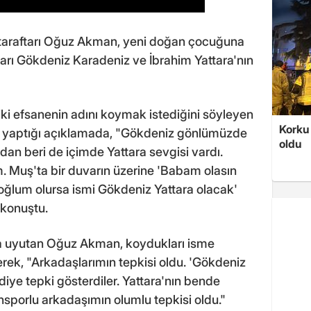
raftarı Oğuz Akman, yeni doğan çocuğuna
ları Gökdeniz Karadeniz ve İbrahim Yattara'nın
ki efsanenin adını koymak istediğini söyleyen
Korku 
yaptığı açıklamada, "Gökdeniz gönlümüzde
oldu
dan beri de içimde Yattara sevgisi vardı.
. Muş'ta bir duvarın üzerine 'Babam olasın
 oğlum olursa ismi Gökdeniz Yattara olacak'
 konuştu.
a uyutan Oğuz Akman, koydukları isme
terek, "Arkadaşlarımın tepkisi oldu. 'Gökdeniz
diye tepki gösterdiler. Yattara'nın bende
sporlu arkadaşımın olumlu tepkisi oldu."