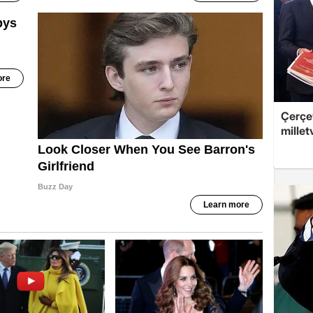
Çerçev
millet