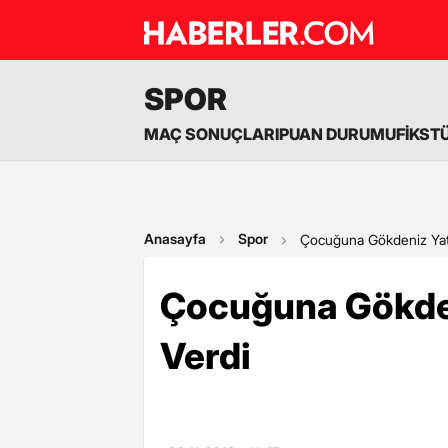
SPOR
MAÇ SONUÇLARI
PUAN DURUMU
FİKST
Anasayfa
Spor
Çocuğuna Gökdeniz Yatt
Çocuğuna Gökden
Verdi