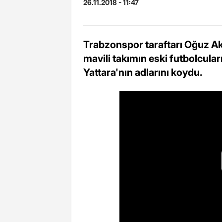
26.11.2018 - 11:47
Trabzonspor taraftarı Oğuz A
mavili takımın eski futbolcula
Yattara'nın adlarını koydu.