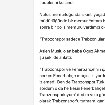
ifadelerini kullandı.
Nüfus memurluğunda sıkıntı yaşadı
müdürlüğünde bir memur Yattara ism
sonra bir polis memuru yardımcı old
"Trabzonspor sadece Trabzonluları
Aslen Muşlu olan baba Oğuz Akman,
şu şekilde anlattı:
"Trabzonspor ve Fenerbahçe'nin ş
herkes Fenerbahçe maçını izliyor
izlemedi. Ben de Trabzonspor Türk
sordum o da herkesin Fenerbahçel
Trabzonsporluyum' dedim ve o günd
olarak Trabzonspor'u tutmamı gar