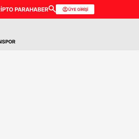
İPTO PARA
HABER
ÜYE GİRİŞİ
NSPOR