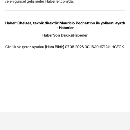
ve en güncel gelişmeler Haberler.com’da.
Haber: Chelsea, teknik direktör Mauricio Pochettino ile yollarını ayırdı
- Haberler
Haber
Son Dakika
Haberler
Gizlilik ve çerez ayarları
[Hata Bildir]
07.08.2026 00:16:10 #7.12# .HCFOK.